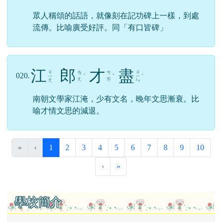
眾人稱頌的話語，就像刻在記功碑上一樣，到處
流傳。比喻廣受好評。同「有口皆碑」
江
郎
才
盡
ㄐ
ㄐ
ㄌ
ㄘ
020.
ㄧ
ˊ
ˊ
ㄧ
ˋ
ㄤ
ㄞ
ㄤ
ㄣ
南朝文學家江淹，少有文名，晚年文思漸衰。比
喻才情文思的減退。
(目前頁次)
«
‹
1
2
3
4
5
6
7
8
9
10
下一頁
最後頁
›
»
左邊區域內容
學校簡介