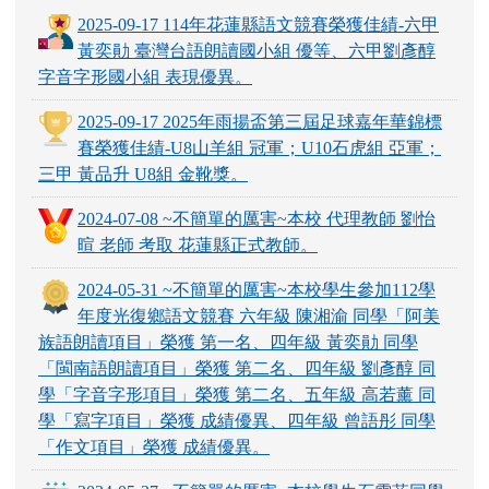
2025-09-17 114年花蓮縣語文競賽榮獲佳績-六甲
黃奕勛 臺灣台語朗讀國小組 優等、六甲劉彥醇
字音字形國小組 表現優異。
2025-09-17 2025年雨揚盃第三屆足球嘉年華錦標
賽榮獲佳績-U8山羊組 冠軍；U10石虎組 亞軍；
三甲 黃品升 U8組 金靴獎。
2024-07-08 ~不簡單的厲害~本校 代理教師 劉怡
暄 老師 考取 花蓮縣正式教師。
2024-05-31 ~不簡單的厲害~本校學生參加112學
年度光復鄉語文競賽 六年級 陳湘渝 同學「阿美
族語朗讀項目」榮獲 第一名、四年級 黃奕勛 同學
「閩南語朗讀項目」榮獲 第二名、四年級 劉彥醇 同
學「字音字形項目」榮獲 第二名、五年級 高若薰 同
學「寫字項目」榮獲 成績優異、四年級 曾語彤 同學
「作文項目」榮獲 成績優異。