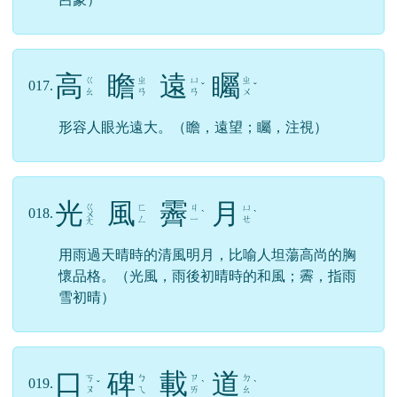
高
瞻
遠
矚
ㄍ
ㄓ
ㄩ
ㄓ
017.
ˇ
ˇ
ㄠ
ㄢ
ㄢ
ㄨ
形容人眼光遠大。（瞻，遠望；矚，注視）
光
風
霽
月
ㄍ
ㄈ
ㄐ
ㄩ
018.
ㄨ
ˋ
ˋ
ㄥ
ㄧ
ㄝ
ㄤ
用雨過天晴時的清風明月，比喻人坦蕩高尚的胸
懷品格。（光風，雨後初晴時的和風；霽，指雨
雪初晴）
口
碑
載
道
ㄎ
ㄅ
ㄗ
ㄉ
019.
ˇ
ˋ
ˋ
ㄡ
ㄟ
ㄞ
ㄠ