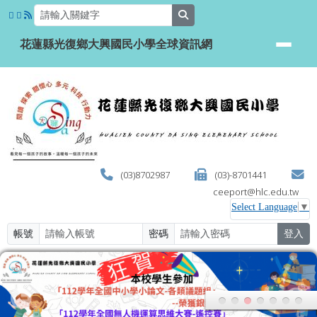
花蓮縣光復鄉大興國民小學全球資
跳至主內容區
search
花蓮縣光復鄉大興國民小學全球資訊網
(03)8702987
(03)-8701441
ceeport@hlc.edu.tw
Select Language
▼
帳號
密碼
登入