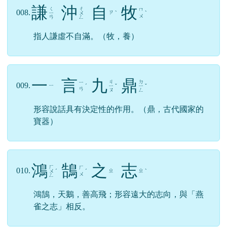
謙
沖
自
牧
ㄑ
ㄔ
ㄇ
008.
ㄗ
ㄧ
ㄨ
ˋ
ˋ
ㄨ
ㄢ
ㄥ
指人謙虛不自滿。（牧，養）
一
言
九
鼎
ㄐ
ㄉ
ㄧ
009.
ㄧ
ˊ
ㄧ
ˇ
ㄧ
ˇ
ㄢ
ㄡ
ㄥ
形容說話具有決定性的作用。（鼎，古代國家的
寶器）
鴻
鵠
之
志
ㄏ
ㄏ
010.
ㄓ
ㄓ
ㄨ
ˊ
ˊ
ˋ
ㄨ
ㄥ
鴻鵠，天鵝，善高飛；形容遠大的志向，與「燕
雀之志」相反。