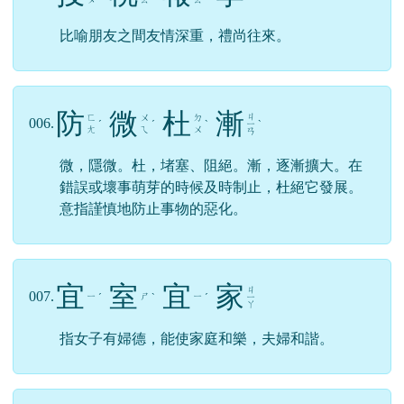
比喻朋友之間友情深重，禮尚往來。
防
微
杜
漸
ㄐ
ㄈ
ㄨ
ㄉ
006.
ˊ
ˊ
ˋ
ㄧ
ˋ
ㄤ
ㄟ
ㄨ
ㄢ
微，隱微。杜，堵塞、阻絕。漸，逐漸擴大。在
錯誤或壞事萌芽的時候及時制止，杜絕它發展。
意指謹慎地防止事物的惡化。
宜
室
宜
家
ㄐ
007.
ㄧ
ㄕ
ㄧ
ˊ
ˋ
ˊ
ㄧ
ㄚ
指女子有婦德，能使家庭和樂，夫婦和諧。