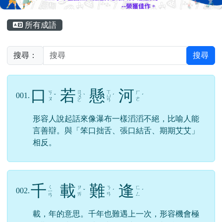
頁尾區域
主內容區域
所有成語
搜尋：
搜尋
口
若
懸
河
ㄖ
ㄒ
ㄎ
ㄏ
001.
ˇ
ㄨ
ˋ
ㄩ
ˊ
ˊ
ㄡ
ㄜ
ㄛ
ㄢ
形容人說起話來像瀑布一樣滔滔不絕，比喻人能
言善辯。與「笨口拙舌、張口結舌、期期艾艾」
相反。
千
載
難
逢
ㄑ
ㄗ
ㄋ
ㄈ
002.
ㄧ
ˇ
ˊ
ˊ
ㄞ
ㄢ
ㄥ
ㄢ
載，年的意思。千年也難遇上一次，形容機會極