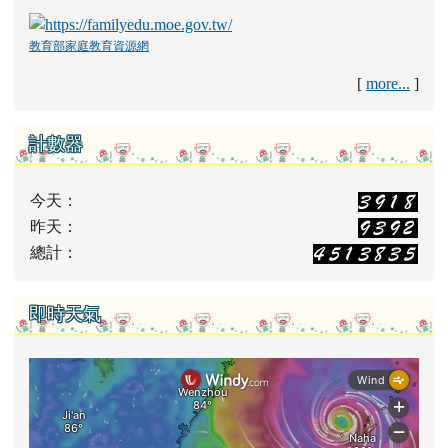
教育部家庭教育資源網
[
more...
]
計數器
今天：
昨天：
總計：
即時天氣