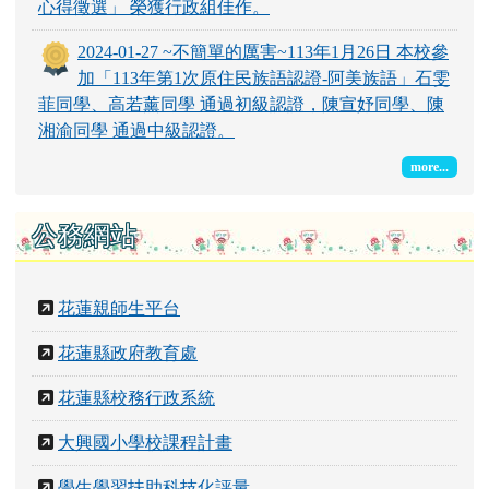
心得徵選」 榮獲行政組佳作。
2024-01-27 ~不簡單的厲害~113年1月26日 本校參
加「113年第1次原住民族語認證-阿美族語」石雯
菲同學、高若薰同學 通過初級認證，陳宣妤同學、陳
湘渝同學 通過中級認證。
more...
公務網站
花蓮親師生平台
花蓮縣政府教育處
花蓮縣校務行政系統
大興國小學校課程計畫
學生學習扶助科技化評量