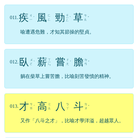
疾
風
勁
草
ㄐ
ㄐ
ㄈ
ㄘ
011.
ˊ
ㄧ
ˋ
ˇ
ㄧ
ㄥ
ㄠ
ㄥ
喻遭遇危難，才知其節操的堅貞。
臥
薪
嘗
膽
ㄒ
ㄨ
ㄔ
ㄉ
012.
ˋ
ㄧ
ˊ
ˇ
ㄛ
ㄤ
ㄢ
ㄣ
躺在柴草上嘗苦膽，比喻刻苦發憤的精神。
才
高
八
斗
ㄘ
ㄍ
ㄅ
ㄉ
013.
ˊ
ˇ
ㄞ
ㄠ
ㄚ
ㄡ
又作「八斗之才」，比喻才學洋溢，超越眾人。