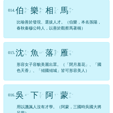
伯
樂
相
馬
ㄒ
ㄅ
ㄌ
ㄇ
014.
ˊ
ˋ
ㄧ
ˋ
ˇ
ㄛ
ㄜ
ㄚ
ㄤ
比喻善於發現、選拔人才。（伯樂，本名孫陽，
春秋秦穆公時人，以善於觀察馬著稱）
沈
魚
落
雁
ㄌ
ㄔ
ㄧ
015.
ㄩ
ˊ
ˊ
ㄨ
ˋ
ˋ
ㄣ
ㄢ
ㄛ
形容女子容貌美麗出眾。（「閉月羞花」、「國
色天香」、「傾國傾城」皆可形容美人）
吳
下
阿
蒙
ㄒ
ㄇ
016.
ㄨ
ㄚ
ˊ
ㄧ
ˋ
ˋ
ˊ
ㄥ
ㄚ
用以譏諷人沒有才學。（阿蒙，三國時吳國大將
呂蒙）