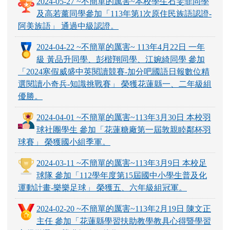
2024-05-27 ~不簡單的厲害~本校學生石雯菲同學
及高若薰同學參加「113年第1次原住民族語認證-
阿美族語」 通過中級認證。
2024-04-22 ~不簡單的厲害~ 113年4月22日 一年
級 黃品升同學、彭楷翔同學、江婉綺同學 參加
「2024寒假威盛中英閱讀競賽-加分吧國語日報數位精
選閱讀小奇兵-知識挑戰賽」 榮獲花蓮縣一、二年級組
優勝。
2024-04-01 ~不簡單的厲害~113年3月30日 本校羽
球社團學生 參加「花蓮糖廠第一屆敦親睦鄰杯羽
球賽」 榮獲國小組季軍。
2024-03-11 ~不簡單的厲害~113年3月9日 本校足
球隊 參加「112學年度第15屆國中小學生普及化
運動計畫-樂樂足球」 榮獲五、六年級組冠軍。
2024-02-20 ~不簡單的厲害~113年2月19日 陳文正
主任 參加「花蓮縣學習扶助教學教具心得暨學習