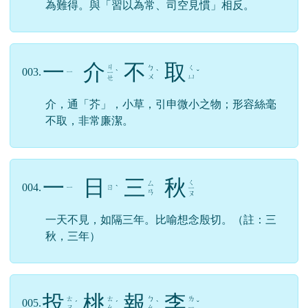
為難得。與「習以為常、司空見慣」相反。
一
介
不
取
ㄐ
ㄅ
ㄑ
003.
ㄧ
ㄧ
ˋ
ˋ
ˇ
ㄨ
ㄩ
ㄝ
介，通「芥」，小草，引申微小之物；形容絲毫
不取，非常廉潔。
一
日
三
秋
ㄑ
ㄙ
004.
ㄧ
ㄖ
ˋ
ㄧ
ㄢ
ㄡ
一天不見，如隔三年。比喻想念殷切。（註：三
秋，三年）
投
桃
報
李
ㄊ
ㄊ
ㄅ
ㄌ
005.
ˊ
ˊ
ˋ
ˇ
ㄡ
ㄠ
ㄠ
ㄧ