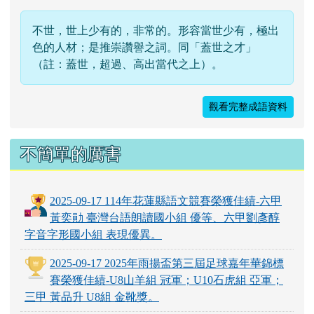
不世，世上少有的，非常的。形容當世少有，極出
色的人材；是推崇讚譽之詞。同「蓋世之才」
（註：蓋世，超過、高出當代之上）。
觀看完整成語資料
不簡單的厲害
2025-09-17 114年花蓮縣語文競賽榮獲佳績-六甲
黃奕勛 臺灣台語朗讀國小組 優等、六甲劉彥醇
字音字形國小組 表現優異。
2025-09-17 2025年雨揚盃第三屆足球嘉年華錦標
賽榮獲佳績-U8山羊組 冠軍；U10石虎組 亞軍；
三甲 黃品升 U8組 金靴獎。