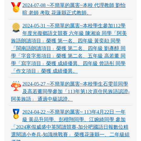
2024-07-08 ~不簡單的厲害~本校 代理教師 劉怡
暄 老師 考取 花蓮縣正式教師。
2024-05-31 ~不簡單的厲害~本校學生參加112學
年度光復鄉語文競賽 六年級 陳湘渝 同學「阿美
族語朗讀項目」榮獲 第一名、四年級 黃奕勛 同學
「閩南語朗讀項目」榮獲 第二名、四年級 劉彥醇 同
學「字音字形項目」榮獲 第二名、五年級 高若薰 同
學「寫字項目」榮獲 成績優異、四年級 曾語彤 同學
「作文項目」榮獲 成績優異。
2024-05-27 ~不簡單的厲害~本校學生石雯菲同學
及高若薰同學參加「113年第1次原住民族語認證-
阿美族語」 通過中級認證。
2024-04-22 ~不簡單的厲害~ 113年4月22日 一年
級 黃品升同學、彭楷翔同學、江婉綺同學 參加
「2024寒假威盛中英閱讀競賽-加分吧國語日報數位精
選閱讀小奇兵-知識挑戰賽」 榮獲花蓮縣一、二年級組