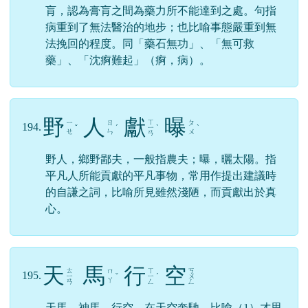
肓，認為膏肓之間為藥力所不能達到之處。句指
病重到了無法醫治的地步；也比喻事態嚴重到無
法挽回的程度。同「藥石無功」、「無可救
藥」、「沈痾難起」（痾，病）。
野
人
獻
曝
ㄒ
ㄧ
ㄖ
ㄆ
194.
ˇ
ˊ
ㄧ
ˋ
ˋ
ㄝ
ㄣ
ㄨ
ㄢ
野人，鄉野鄙夫，一般指農夫；曝，曬太陽。指
平凡人所能貢獻的平凡事物，常用作提出建議時
的自謙之詞，比喻所見雖然淺陋，而貢獻出於真
心。
天
馬
行
空
ㄊ
ㄒ
ㄎ
ㄇ
195.
ㄧ
ˇ
ㄧ
ˊ
ㄨ
ㄚ
ㄢ
ㄥ
ㄥ
天馬，神馬。行空，在天空奔馳。比喻（1）才思