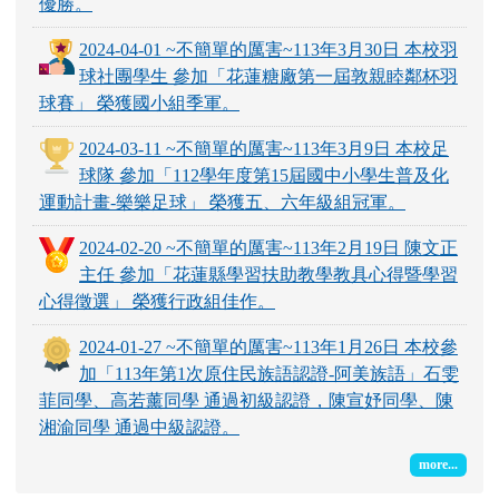
優勝。
2024-04-01 ~不簡單的厲害~113年3月30日 本校羽
球社團學生 參加「花蓮糖廠第一屆敦親睦鄰杯羽
球賽」 榮獲國小組季軍。
2024-03-11 ~不簡單的厲害~113年3月9日 本校足
球隊 參加「112學年度第15屆國中小學生普及化
運動計畫-樂樂足球」 榮獲五、六年級組冠軍。
2024-02-20 ~不簡單的厲害~113年2月19日 陳文正
主任 參加「花蓮縣學習扶助教學教具心得暨學習
心得徵選」 榮獲行政組佳作。
2024-01-27 ~不簡單的厲害~113年1月26日 本校參
加「113年第1次原住民族語認證-阿美族語」石雯
菲同學、高若薰同學 通過初級認證，陳宣妤同學、陳
湘渝同學 通過中級認證。
more...