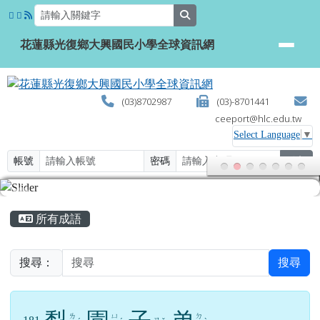
花蓮縣光復鄉大興國民小學全球資
跳至主內容區
search
花蓮縣光復鄉大興國民小學全球資訊網
(03)8702987
(03)-8701441
ceeport@hlc.edu.tw
Select Language
▼
帳號
密碼
登入
頁尾區域
主內容區域
所有成語
搜尋：
搜尋
ㄌ
ㄩ
ㄉ