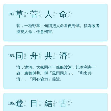
草
菅
人
命
ㄐ
ㄇ
ㄘ
ㄖ
184.
ˇ
ㄧ
ˊ
ㄧ
ˋ
ㄠ
ㄣ
ㄢ
ㄥ
菅，一種野草；句謂把人命看做野草。指為政者
漠視人命，任意殘害。
同
舟
共
濟
ㄊ
ㄍ
ㄓ
ㄐ
185.
ㄨ
ˊ
ㄨ
ˋ
ˋ
ㄡ
ㄧ
ㄥ
ㄥ
濟，渡河。大家同坐一條船渡河，比喻利害一
致、患難與共。與「風雨同舟」、「和衷共
濟」、「同心協力」義近。
瞠
目
結
舌
ㄐ
ㄔ
ㄇ
ㄕ
186.
ˋ
ㄧ
ˊ
ˊ
ㄥ
ㄨ
ㄜ
ㄝ