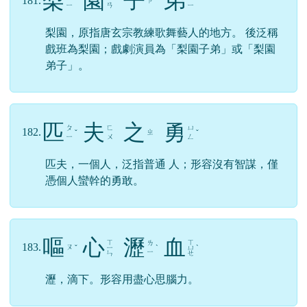
梨
園
子
弟
181.
ㄗ
ˊ
ˊ
ˇ
ˋ
ㄧ
ㄢ
ㄧ
梨園，原指唐玄宗教練歌舞藝人的地方。 後泛稱
戲班為梨園；戲劇演員為「梨園子弟」或「梨園
弟子」。
匹
夫
之
勇
ㄆ
ㄈ
ㄩ
182.
ㄓ
ˇ
ˇ
ㄧ
ㄨ
ㄥ
匹夫，一個人，泛指普通 人；形容沒有智謀，僅
憑個人蠻幹的勇敢。
嘔
心
瀝
血
ㄒ
ㄒ
ㄌ
183.
ㄡ
ˇ
ㄧ
ˋ
ㄩ
ˋ
ㄧ
ㄣ
ㄝ
瀝，滴下。形容用盡心思腦力。