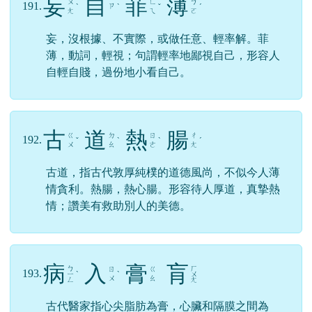
妄
自
菲
薄
ㄨ
ㄈ
ㄅ
191.
ㄗ
ˋ
ˋ
ˇ
ˊ
ㄤ
ㄟ
ㄛ
妄，沒根據、不實際，或做任意、輕率解。菲
薄，動詞，輕視；句謂輕率地鄙視自己，形容人
自輕自賤，過份地小看自己。
古
道
熱
腸
ㄍ
ㄉ
ㄖ
ㄔ
192.
ˇ
ˋ
ˋ
ˊ
ㄨ
ㄠ
ㄜ
ㄤ
古道，指古代敦厚純樸的道德風尚，不似今人薄
情貪利。熱腸，熱心腸。形容待人厚道，真摯熱
情；讚美有救助別人的美德。
病
入
膏
肓
ㄅ
ㄏ
ㄖ
ㄍ
193.
ㄧ
ˋ
ˋ
ㄨ
ㄨ
ㄠ
ㄥ
ㄤ
古代醫家指心尖脂肪為膏，心臟和隔膜之間為