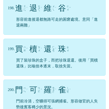
進
退
維
谷
ㄐ
ㄊ
ㄨ
ㄍ
198.
ㄧ
ˋ
ㄨ
ˋ
ˊ
ˇ
ㄟ
ㄨ
ㄣ
ㄟ
形容前進後退都無路可走的困窘處境。意同「進
退兩難」
買
櫝
還
珠
ㄏ
ㄇ
ㄉ
ㄓ
199.
ˇ
ˊ
ㄨ
ˊ
ㄞ
ㄨ
ㄨ
ㄢ
買了裝珍珠的盒子，而把珍珠退還。後用「買櫝
還珠」比喻捨本逐末，取捨失當。
門
可
羅
雀
ㄌ
ㄑ
ㄇ
ㄎ
200.
ˊ
ˇ
ㄨ
ˊ
ㄩ
ˋ
ㄣ
ㄜ
ㄛ
ㄝ
門前冷清，空曠得可張網捕雀。形容做官的人失
勢後賓客稀少的景況。