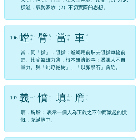
橫溢，氣勢豪放（2）不切實際的思想。
螳
臂
當
車
ㄊ
ㄅ
ㄉ
ㄔ
196.
ˊ
ˋ
ㄤ
ㄧ
ㄤ
ㄜ
當，同「擋」，阻擋；螳螂用前肢去阻擋車輪前
進。比喻氣雄力薄，根本無濟於事；譏諷人不自
量力。與「蚍蜉撼樹」、「以卵擊石」義近。
義
憤
填
膺
ㄊ
ㄈ
ㄧ
197.
ㄧ
ˋ
ˋ
ㄧ
ˊ
ㄣ
ㄥ
ㄢ
膺，胸膛； 表示一個人為正義之不伸而激起的憤
慨，充滿胸中。