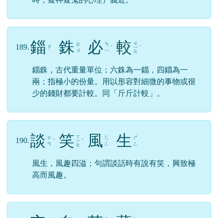
錙
銖
必
較
ㄐ
ㄓ
ㄅ
189.
ㄗ
ˋ
ㄧ
ˋ
ㄨ
ㄧ
ㄠ
錙銖，古代重量單位；六銖為一錙，四錙為一
兩；指極小的份量。用以形容對細微的事物或很
少的錢財都要計較。同「斤斤計較」。
談
笑
風
生
ㄒ
ㄊ
ㄈ
ㄕ
190.
ˊ
ㄧ
ˋ
ㄢ
ㄥ
ㄥ
ㄠ
風生，風趣四溢；句謂談話時有說有笑，興致極
高而風趣。