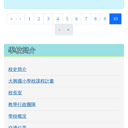
第一頁
上一頁
(目前
«
‹
1
2
3
4
5
6
7
8
9
10
›
»
左邊區域內容
學校簡介
校史簡介
大興國小學校課程計畫
校長室
教學行政團隊
學校概況
交通位置