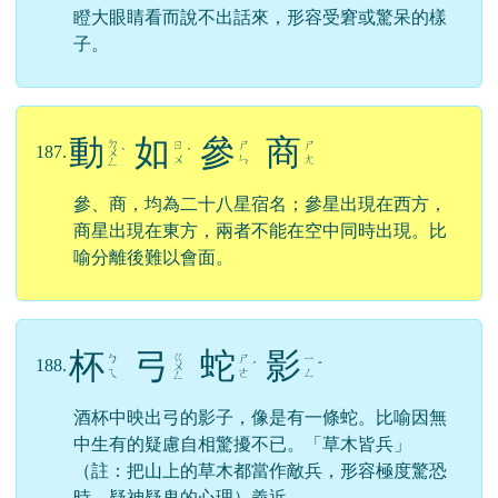
瞪大眼睛看而說不出話來，形容受窘或驚呆的樣
子。
動
如
參
商
ㄉ
ㄖ
ㄕ
ㄕ
187.
ㄨ
ˋ
ˊ
ㄨ
ㄣ
ㄤ
ㄥ
參、商，均為二十八星宿名；參星出現在西方，
商星出現在東方，兩者不能在空中同時出現。比
喻分離後難以會面。
杯
弓
蛇
影
ㄍ
ㄅ
ㄕ
ㄧ
188.
ㄨ
ˊ
ˇ
ㄟ
ㄜ
ㄥ
ㄥ
酒杯中映出弓的影子，像是有一條蛇。比喻因無
中生有的疑慮自相驚擾不已。「草木皆兵」
（註：把山上的草木都當作敵兵，形容極度驚恐
時，疑神疑鬼的心理）義近。