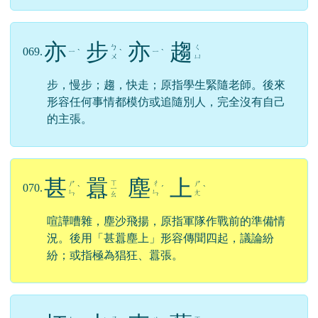
甘
之
如
飴
ㄍ
ㄖ
068.
ㄓ
ㄧ
ˊ
ˊ
ㄢ
ㄨ
比喻樂於承擔艱苦的事情。（飴，糖）
亦
步
亦
趨
ㄅ
ㄑ
069.
ㄧ
ㄧ
ˋ
ˋ
ˋ
ㄨ
ㄩ
步，慢步；趨，快走；原指學生緊隨老師。後來
形容任何事情都模仿或追隨別人，完全沒有自己
的主張。
甚
囂
塵
上
ㄒ
ㄕ
ㄔ
ㄕ
070.
ˋ
ㄧ
ˊ
ˋ
ㄣ
ㄣ
ㄤ
ㄠ