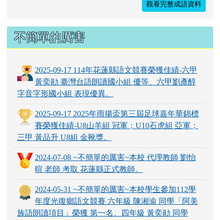
參、商，均為二十八星宿名；參星出現在西方，商
星出現在東方，兩者不能在空中同時出現。比喻分
離後難以會面。
觀看完整成語資料
不簡單的厲害
2025-09-17 114年花蓮縣語文競賽榮獲佳績-六甲
黃奕勛 臺灣台語朗讀國小組 優等、六甲劉彥醇
字音字形國小組 表現優異。
2025-09-17 2025年雨揚盃第三屆足球嘉年華錦標
賽榮獲佳績-U8山羊組 冠軍；U10石虎組 亞軍；
三甲 黃品升 U8組 金靴獎。