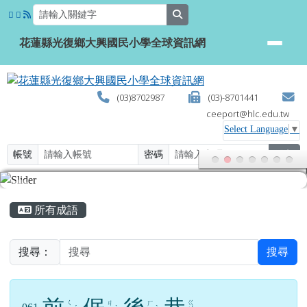
search
花蓮縣光復鄉大興國民小學全球資訊網
(03)8702987
(03)-8701441
ceeport@hlc.edu.tw
Select Language
▼
帳號
密碼
登入
頁尾區域
主內容區域