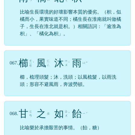
緣，動詞，順著東西往上爬。比喻方法、方向錯
誤，根本不可能達到目的，徒勞無功而已。
南
橘
北
枳
ㄋ
ㄐ
ㄅ
066.
ㄓ
ˊ
ˊ
ˇ
ˇ
ㄢ
ㄩ
ㄟ
比喻生長環境的好壞影響本質的優劣。（枳，似
橘而小，果實味道不同；橘生長在淮南就叫做橘
子，生長在淮北就是枳。）相關語詞：「逾淮為
枳」、「橘化為枳」。
櫛
風
沐
雨
ㄐ
ㄈ
ㄇ
067.
ㄩ
ㄧ
ˊ
ˋ
ˇ
ㄥ
ㄨ
ㄝ
櫛，梳理頭髮；沐，洗頭；以風梳髮，以雨洗
頭；形容不避風雨，奔波勞頓。