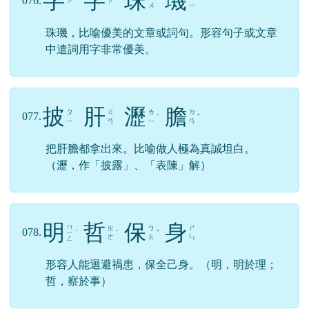
意指作戰時擊第一通鼓，戰士們最能鼓足勇氣。
後比喻做事時要趁著剛開始時的勇氣去做才容易
成功。與「打鐵趁熱、一氣呵成」相似。
字
字
珠
璣
ㄓ
ㄐ
076.
ㄗ
ㄗ
ˋ
ˋ
ㄨ
ㄧ
珠璣，比喻優美的文章或詞句。形容句子或文章
中遣詞用字非常優美。
披
肝
瀝
膽
ㄆ
ㄍ
ㄌ
ㄉ
077.
ˋ
ˇ
ㄧ
ㄢ
ㄧ
ㄢ
把肝膽都拿出來。比喻做人極為真誠坦白。
（瀝，作「披露」、「表陳」解）