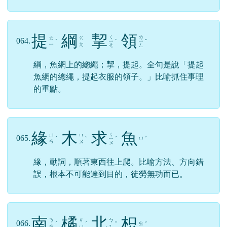
沽
名
釣
譽
ㄇ
ㄉ
ㄍ
063.
ㄩ
ㄧ
ˊ
ㄧ
ˋ
ˋ
ㄨ
ㄥ
ㄠ
指人矯情造作，用手段獵取名聲或讚譽。沽，
買；釣，用餌引魚上鉤。
提
綱
挈
領
ㄑ
ㄌ
ㄊ
ㄍ
064.
ˊ
ㄧ
ˋ
ㄧ
ˇ
ㄧ
ㄤ
ㄝ
ㄥ
綱，魚網上的總繩；挈，提起。全句是說「提起
魚網的總繩，提起衣服的領子。」比喻抓住事理
的重點。
緣
木
求
魚
ㄑ
ㄩ
ㄇ
065.
ㄩ
ˊ
ˋ
ㄧ
ˊ
ˊ
ㄢ
ㄨ
ㄡ