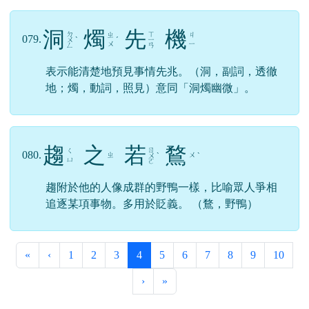
明
哲
保
身
ㄇ
ㄓ
ㄅ
ㄕ
078.
ㄧ
ˊ
ˊ
ˇ
ㄜ
ㄠ
ㄣ
ㄥ
形容人能迴避禍患，保全己身。（明，明於理；
哲，察於事）
洞
燭
先
機
ㄉ
ㄒ
ㄓ
ㄐ
079.
ㄨ
ˋ
ˊ
ㄧ
ㄨ
ㄧ
ㄥ
ㄢ
表示能清楚地預見事情先兆。（洞，副詞，透徹
地；燭，動詞，照見）意同「洞燭幽微」。
趨
之
若
鶩
ㄖ
ㄑ
080.
ㄓ
ㄨ
ㄨ
ˋ
ˋ
ㄩ
ㄛ
趨附於他的人像成群的野鴨一樣，比喻眾人爭相
追逐某項事物。多用於貶義。 （鶩，野鴨）