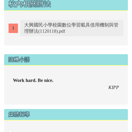
花蓮縣環境教育交流網
防治學生藥物濫用諮詢網
[
more...
]
校內相關辦法
大興國民小學校園數位學習載具借用機制與管
理辦法(1120118).pdf
右邊區域內容
隨機小語
Work hard. Be nice.
KIPP