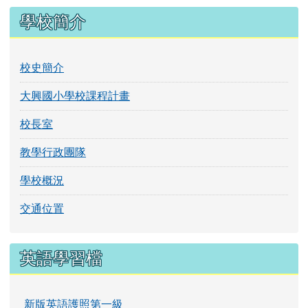
第一頁
上一頁
(目前頁次)
«
‹
1
2
3
4
5
6
7
8
9
10
下一頁
最後頁
›
»
左邊區域內容
學校簡介
校史簡介
大興國小學校課程計畫
校長室
教學行政團隊
學校概況