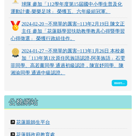
優勝。
2024-04-01 ~不簡單的厲害~113年3月30日 本校羽
球社團學生 參加「花蓮糖廠第一屆敦親睦鄰杯羽
球賽」 榮獲國小組季軍。
2024-03-11 ~不簡單的厲害~113年3月9日 本校足
球隊 參加「112學年度第15屆國中小學生普及化
運動計畫-樂樂足球」 榮獲五、六年級組冠軍。
2024-02-20 ~不簡單的厲害~113年2月19日 陳文正
主任 參加「花蓮縣學習扶助教學教具心得暨學習
心得徵選」 榮獲行政組佳作。
2024-01-27 ~不簡單的厲害~113年1月26日 本校參
加「113年第1次原住民族語認證-阿美族語」石雯
菲同學、高若薰同學 通過初級認證，陳宣妤同學、陳
湘渝同學 通過中級認證。
more...