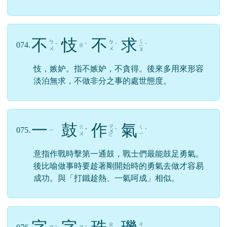
倒
行
逆
施
ㄒ
ㄉ
ㄋ
073.
ㄕ
ˋ
ㄧ
ˊ
ˋ
ㄠ
ㄧ
ㄥ
比喻不按照情理行事。後用「倒行逆施」比喻胡
作非為的罪惡行徑。
不
忮
不
求
ㄑ
ㄅ
ㄅ
074.
ㄓ
ˋ
ˋ
ˋ
ㄧ
ˊ
ㄨ
ㄨ
ㄡ
忮，嫉妒。指不嫉妒，不貪得。後來多用來形容
淡泊無求，不做非分之事的處世態度。
一
鼓
作
氣
ㄗ
ㄍ
ㄑ
075.
ㄧ
ˇ
ㄨ
ˋ
ˋ
ㄨ
ㄧ
ㄛ