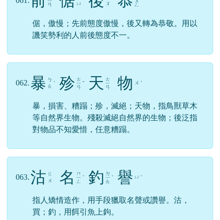
所有成語
搜尋：
搜尋
前
倨
後
恭
ㄑ
ㄍ
ㄐ
ㄏ
061.
ㄧ
ˊ
ˋ
ˋ
ㄨ
ㄩ
ㄡ
ㄢ
ㄥ
倨，傲慢；先前態度傲慢，後又轉為恭敬。用以
譏笑勢利的人前後態度不一。
暴
殄
天
物
ㄊ
ㄊ
ㄅ
062.
ㄨ
ˋ
ㄧ
ˇ
ㄧ
ˋ
ㄠ
ㄢ
ㄢ
暴，損害、糟蹋；殄，滅絕；天物，指鳥獸草木
等自然界生物。殘殺滅絕自然界的生物；後泛指
對物品不知愛惜，任意糟蹋。