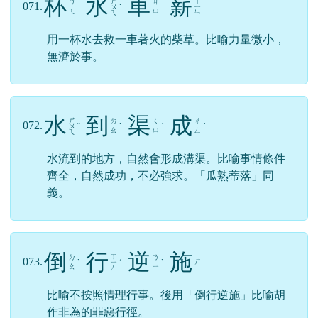
喧譁嘈雜，塵沙飛揚，原指軍隊作戰前的準備情
況。後用「甚囂塵上」形容傳聞四起，議論紛
紛；或指極為猖狂、囂張。
杯
水
車
薪
ㄕ
ㄒ
ㄅ
ㄐ
071.
ㄨ
ˇ
ㄧ
ㄟ
ㄩ
ㄟ
ㄣ
用一杯水去救一車著火的柴草。比喻力量微小，
無濟於事。
水
到
渠
成
ㄕ
ㄉ
ㄑ
ㄔ
072.
ㄨ
ˇ
ˋ
ˊ
ˊ
ㄠ
ㄩ
ㄥ
ㄟ
水流到的地方，自然會形成溝渠。比喻事情條件
齊全，自然成功，不必強求。「瓜熟蒂落」同
義。