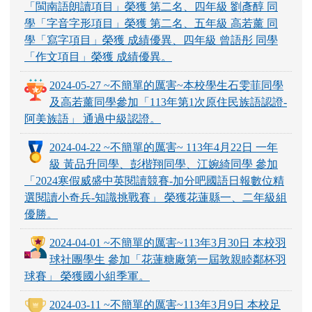
2024-07-08 ~不簡單的厲害~本校 代理教師 劉怡
暄 老師 考取 花蓮縣正式教師。
2024-05-31 ~不簡單的厲害~本校學生參加112學
年度光復鄉語文競賽 六年級 陳湘渝 同學「阿美
族語朗讀項目」榮獲 第一名、四年級 黃奕勛 同學
「閩南語朗讀項目」榮獲 第二名、四年級 劉彥醇 同
學「字音字形項目」榮獲 第二名、五年級 高若薰 同
學「寫字項目」榮獲 成績優異、四年級 曾語彤 同學
「作文項目」榮獲 成績優異。
2024-05-27 ~不簡單的厲害~本校學生石雯菲同學
及高若薰同學參加「113年第1次原住民族語認證-
阿美族語」 通過中級認證。
2024-04-22 ~不簡單的厲害~ 113年4月22日 一年
級 黃品升同學、彭楷翔同學、江婉綺同學 參加
「2024寒假威盛中英閱讀競賽-加分吧國語日報數位精
選閱讀小奇兵-知識挑戰賽」 榮獲花蓮縣一、二年級組