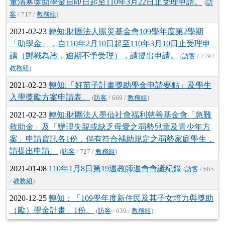
童清寒獎助學金自即日起至110年3月22日止受理申請。
(
訪
客
/ 717 /
教務組
)
2021-02-23
轉知:財團法人賑災基金會109學年度第2學期
「助學金」，自110年2月10日起至110年3月10日止受理申
請（郵戳為憑，逾期不予受理），請提出申請。
(
訪客
/ 779 /
教務組
)
2021-02-23
轉知:「好苗子計畫獎助學金申請要點」及學生
入學獎勵方案申請表。
(
訪客
/ 669 /
教務組
)
2021-02-23
轉知:財團法人墨仙社會福利慈善基金會「急難
救助金」及「辦理失親或缺乏母愛之弱勢兒童及青少年方
案」申請資訊各1份，倘有符合補助規定之弱勢家庭學生，
請提出申請。
(
訪客
/ 727 /
教務組
)
2021-01-08
110年1月8日第19週教師週會會議紀錄
(
訪客
/ 685
/
教務組
)
2020-12-25
轉知：「109學年度新住民及其子女培力與獎助
（勵）學金計畫」1份。
(
訪客
/ 639 /
教務組
)