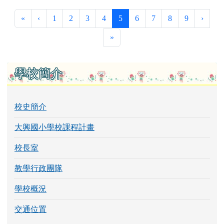
第一頁
上一頁
(目前頁次)
下一
«
‹
1
2
3
4
5
6
7
8
9
›
最後頁
»
左邊區域內容
學校簡介
校史簡介
大興國小學校課程計畫
校長室
教學行政團隊
學校概況
交通位置