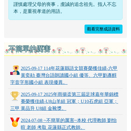
謹慎處理父母的喪事，虔誠的追念祖先。指人不忘
本，是重視孝道的用語。
觀看完整成語資料
不簡單的厲害
2025-09-17 114年花蓮縣語文競賽榮獲佳績-六甲
黃奕勛 臺灣台語朗讀國小組 優等、六甲劉彥醇
字音字形國小組 表現優異。
2025-09-17 2025年雨揚盃第三屆足球嘉年華錦標
賽榮獲佳績-U8山羊組 冠軍；U10石虎組 亞軍；
三甲 黃品升 U8組 金靴獎。
2024-07-08 ~不簡單的厲害~本校 代理教師 劉怡
暄 老師 考取 花蓮縣正式教師。