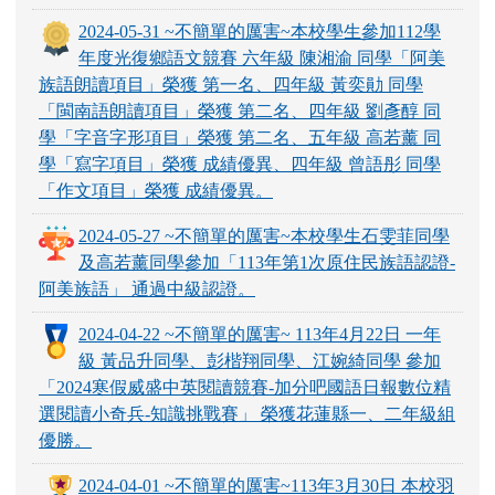
2024-05-31 ~不簡單的厲害~本校學生參加112學
年度光復鄉語文競賽 六年級 陳湘渝 同學「阿美
族語朗讀項目」榮獲 第一名、四年級 黃奕勛 同學
「閩南語朗讀項目」榮獲 第二名、四年級 劉彥醇 同
學「字音字形項目」榮獲 第二名、五年級 高若薰 同
學「寫字項目」榮獲 成績優異、四年級 曾語彤 同學
「作文項目」榮獲 成績優異。
2024-05-27 ~不簡單的厲害~本校學生石雯菲同學
及高若薰同學參加「113年第1次原住民族語認證-
阿美族語」 通過中級認證。
2024-04-22 ~不簡單的厲害~ 113年4月22日 一年
級 黃品升同學、彭楷翔同學、江婉綺同學 參加
「2024寒假威盛中英閱讀競賽-加分吧國語日報數位精
選閱讀小奇兵-知識挑戰賽」 榮獲花蓮縣一、二年級組
優勝。
2024-04-01 ~不簡單的厲害~113年3月30日 本校羽