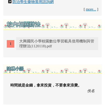
防治學生藥物濫用諮詢網
[
more...
]
校內相關辦法
大興國民小學校園數位學習載具借用機制與管
理辦法(1120118).pdf
右邊區域內容
隨機小語
時間就是金錢，拿來投資，不要拿來浪費。
佚名