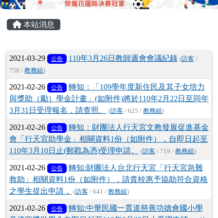
頁尾區域
主內容區域
本站消息
文章列表
2021-03-29
110年3月26日教師週會會議紀錄
公告
(
訪客
/
750 /
教務組
)
2021-02-26
轉知：「109學年度新住民及其子女培力
公告
與獎助（勵）學金計畫」(如附件)將於110年2月22日至同年
3月31日受理報名，請查照。
(
訪客
/ 625 /
教務組
)
2021-02-26
轉知：財團法人行天宮文教發展促進基金
公告
會「行天宮助學金」相關資料1份（如附件），自即日起至
110年3月10日止(郵戳為憑)受理申請。
(
訪客
/ 719 /
教務組
)
2021-02-26
轉知:財團法人台北行天宮「行天宮急難
公告
救助」相關資料1份（如附件），請貴校惠予協助符合資格
之學生提出申請，
(
訪客
/ 641 /
教務組
)
2021-02-26
轉知:中華民國一貫道慈善功德會國小學
公告