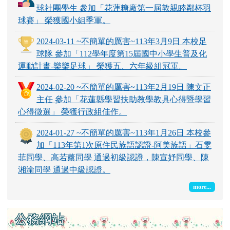
球社團學生 參加「花蓮糖廠第一屆敦親睦鄰杯羽
球賽」 榮獲國小組季軍。
2024-03-11 ~不簡單的厲害~113年3月9日 本校足
球隊 參加「112學年度第15屆國中小學生普及化
運動計畫-樂樂足球」 榮獲五、六年級組冠軍。
2024-02-20 ~不簡單的厲害~113年2月19日 陳文正
主任 參加「花蓮縣學習扶助教學教具心得暨學習
心得徵選」 榮獲行政組佳作。
2024-01-27 ~不簡單的厲害~113年1月26日 本校參
加「113年第1次原住民族語認證-阿美族語」石雯
菲同學、高若薰同學 通過初級認證，陳宣妤同學、陳
湘渝同學 通過中級認證。
more...
公務網站