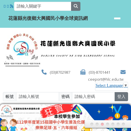
花蓮縣光復鄉大興國民小學全球資
跳至主內容區
search
花蓮縣光復鄉大興國民小學全球資訊網
(03)8702987
(03)-8701441
ceeport@hlc.edu.tw
Select Language
▼
帳號
密碼
登入