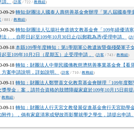
申請。
(
訪客
/ 722 /
教務組
)
0-09-29
轉知:財團法人國泰人壽慈善基金會辦理「第八屆國泰學
客
/ 881 /
教務組
)
0-09-26
轉知:財團法人弘揚社會道德文教基金會「109年績優清
辦法」，自即日起至109年10月30日止(以郵戳為憑)受理申請。
(
訪
0-09-18
本縣109學年度轉知：第1學期軍公教遺族暨傷殘榮軍子
日起至109年10月2日（星期五）止受理申請 。
(
訪客
/ 743 /
教務組
)
0-09-18
轉知：財團法人中華民國佛教慈濟慈善事業基金會【看
】方案申請說明，詳如說明。
(
訪客
/ 710 /
教務組
)
0-09-11
轉知：財團法人鄭豐喜文化教育基金會辦理「109年度
女獎學金」案，請符合資格的肢體障礙家庭於109年10月15日前
/
教務組
)
0-09-11
轉知：財團法人行天宮文教發展促進基金會行天宮助學金
如附件），倘有家庭清寒或變故而影響就學之學生，請提出申請