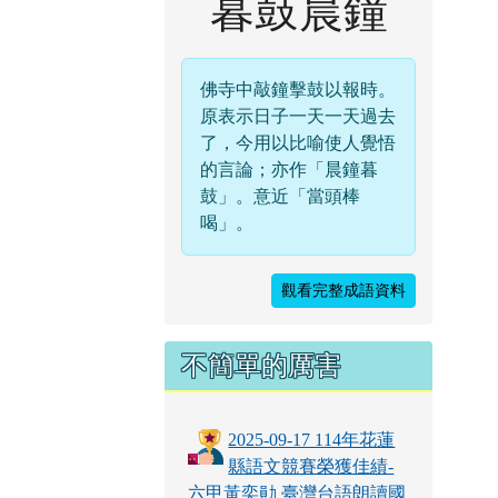
暮鼓晨鐘
佛寺中敲鐘擊鼓以報時。
原表示日子一天一天過去
了，今用以比喻使人覺悟
的言論；亦作「晨鐘暮
鼓」。意近「當頭棒
喝」。
觀看完整成語資料
不簡單的厲害
2025-09-17 114年花蓮
縣語文競賽榮獲佳績-
六甲黃奕勛 臺灣台語朗讀國