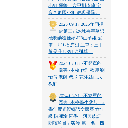
小組 優等、六甲劉彥醇 字
音字形國小組 表現優異。
2025-09-17 2025年雨揚
盃第三屆足球嘉年華錦
標賽榮獲佳績-U8山羊組 冠
軍；U10石虎組 亞軍；三甲
黃品升 U8組 金靴獎。
2024-07-08 ~不簡單的
厲害~本校 代理教師 劉
怡暄 老師 考取 花蓮縣正式
教師。
2024-05-31 ~不簡單的
厲害~本校學生參加112
學年度光復鄉語文競賽 六年
級 陳湘渝 同學「阿美族語
朗讀項目」榮獲 第一名、四