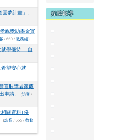
童圓夢計畫」。
媒體報導
寒孝親獎助學金實
客
/ 660 /
教務組
)
女就學優待 ，自
見希望安心就
鄭豐喜肢障者家庭
提出申請。
(
訪客
/
相關資料1份
。
(
訪客
/ 655 /
教務