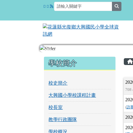
花蓮縣光復鄉大興國民小
跳至主內容區
search
頁尾區域
左邊區域內容
學校簡介
202
校史簡介
708 
大興國小學校課程計畫
202
校長室
(
訪
202
教學行政團隊
202
學校概況