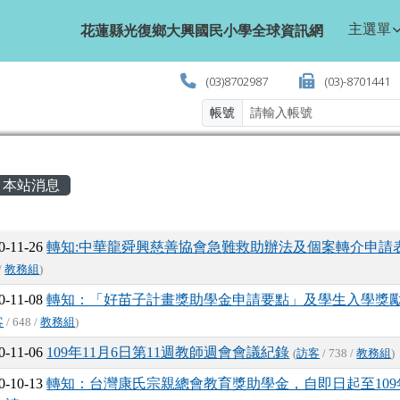
學全球資訊網
主選單
花蓮縣光復鄉大興國民小學全球資訊網
(03)8702987
(03)-8701441
帳號
主內容區域
本站消息
文章列表
0-11-26
轉知:中華龍舜興慈善協會急難救助辦法及個案轉介申請
/
教務組
)
0-11-08
轉知：「好苗子計畫獎助學金申請要點」及學生入學獎
客
/ 648 /
教務組
)
0-11-06
109年11月6日第11週教師週會會議紀錄
(
訪客
/ 738 /
教務組
)
0-10-13
轉知：台灣康氏宗親總會教育獎助學金，自即日起至109年