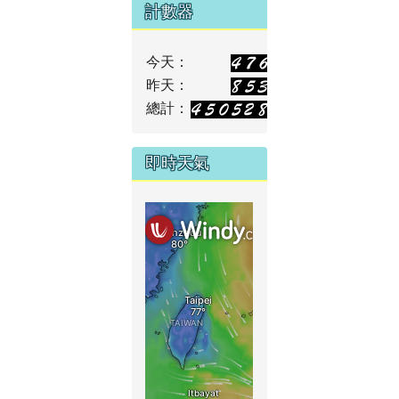
計數器
今天：
昨天：
總計：
即時天氣