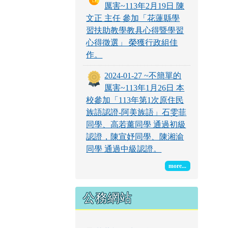
厲害~113年2月19日 陳
文正 主任 參加「花蓮縣學
習扶助教學教具心得暨學習
心得徵選」 榮獲行政組佳
作。
2024-01-27 ~不簡單的
厲害~113年1月26日 本
校參加「113年第1次原住民
族語認證-阿美族語」石雯菲
同學、高若薰同學 通過初級
認證，陳宣妤同學、陳湘渝
同學 通過中級認證。
more...
公務網站