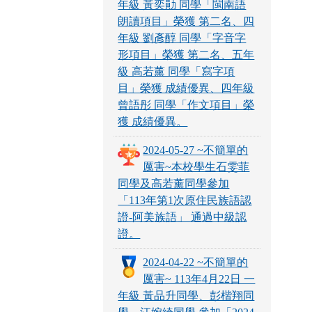
年級 黃奕勛 同學「閩南語
朗讀項目」榮獲 第二名、四
年級 劉彥醇 同學「字音字
形項目」榮獲 第二名、五年
級 高若薰 同學「寫字項
目」榮獲 成績優異、四年級
曾語彤 同學「作文項目」榮
獲 成績優異。
2024-05-27 ~不簡單的
厲害~本校學生石雯菲
同學及高若薰同學參加
「113年第1次原住民族語認
證-阿美族語」 通過中級認
證。
2024-04-22 ~不簡單的
厲害~ 113年4月22日 一
年級 黃品升同學、彭楷翔同