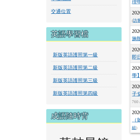
理
交通位置
202
(
訪
202
英語學習檔
施
202
新版英語護照第一級
即
新版英語護照第二級
202
學
新版英語護照第三級
202
新版英語護照第四級
子
760 
202
成語隨時背
（
組
)