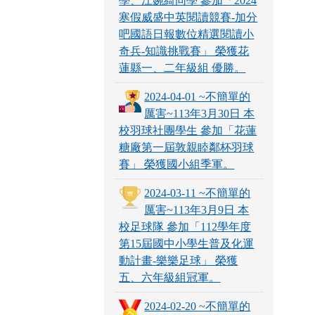
學、江婉綺同學 參加「2024
寒假威盛中英閱讀競賽-加分
吧國語日報數位精選閱讀小
奇兵-知識挑戰賽」 榮獲花
蓮縣一、二年級組 優勝。
2024-04-01 ~不簡單的
厲害~113年3月30日 本
校羽球社團學生 參加「花蓮
糖廠第一屆敦親睦鄰杯羽球
賽」 榮獲國小組季軍。
2024-03-11 ~不簡單的
厲害~113年3月9日 本
校足球隊 參加「112學年度
第15屆國中小學生普及化運
動計畫-樂樂足球」 榮獲
五、六年級組冠軍。
2024-02-20 ~不簡單的