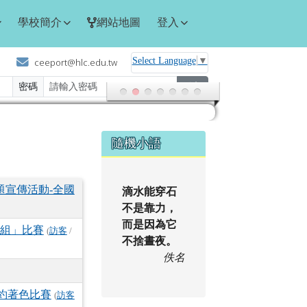
學校簡介
網站地圖
登入
Select Language
▼
ceeport@hlc.edu.tw
密碼
登入
右邊區域內容
隨機小語
題宣傳活動-全國
滴水能穿石
不是靠力，
而是因為它
組」比賽
(
訪客
/
不捨晝夜。
佚名
公約著色比賽
(
訪客