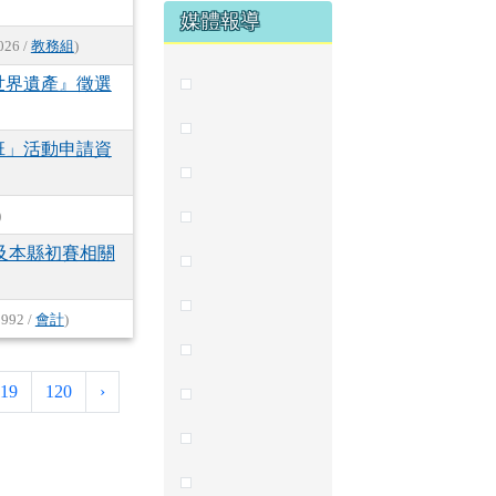
媒體報導
026 /
教務組
)
世界遺產』徵選
班」活動申請資
)
及本縣初賽相關
 992 /
會計
)
下一頁
119
120
›