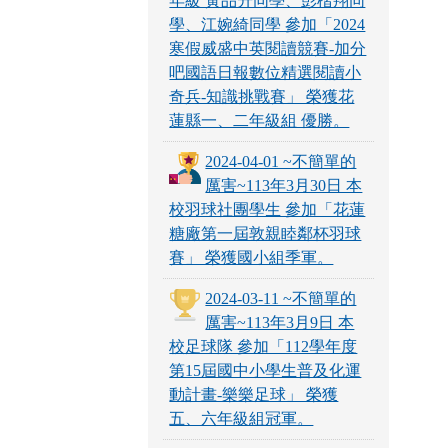
年級 黃品升同學、彭楷翔同
學、江婉綺同學 參加「2024
寒假威盛中英閱讀競賽-加分
吧國語日報數位精選閱讀小
奇兵-知識挑戰賽」 榮獲花
蓮縣一、二年級組 優勝。
2024-04-01 ~不簡單的
厲害~113年3月30日 本
校羽球社團學生 參加「花蓮
糖廠第一屆敦親睦鄰杯羽球
賽」 榮獲國小組季軍。
2024-03-11 ~不簡單的
厲害~113年3月9日 本
校足球隊 參加「112學年度
第15屆國中小學生普及化運
動計畫-樂樂足球」 榮獲
五、六年級組冠軍。