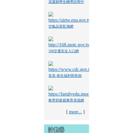
花蓮縣學生輔導諮商中
心
空氣品質監測網
168交通安全入口網
首頁-衛生福利部疾病
管制署
教育部家庭教育資源網
[
more...
]
計數器