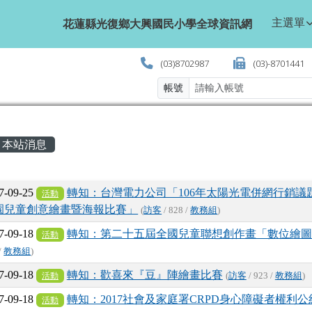
學全球資訊網
主選單
花蓮縣光復鄉大興國民小學全球資訊網
(03)8702987
(03)-8701441
帳號
主內容區域
本站消息
文章列表
7-09-25
轉知：台灣電力公司「106年太陽光電併網行銷議
活動
園兒童創意繪畫暨海報比賽」
(
訪客
/ 828 /
教務組
)
7-09-18
轉知：第二十五屆全國兒童聯想創作畫「數位繪圖
活動
/
教務組
)
7-09-18
轉知：歡喜來『豆』陣繪畫比賽
活動
(
訪客
/ 923 /
教務組
)
7-09-18
轉知：2017社會及家庭署CRPD身心障礙者權利
活動