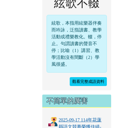
絃歌不輟
絃歌，本指用絃樂器伴奏
而吟詠，泛指讀書、教學
活動或禮樂教化。輟，停
止。句謂讀書的聲音不
停；比喻（1）講習、教
學活動沒有間斷（2）學
風很盛。
觀看完整成語資料
不簡單的厲害
2025-09-17 114年花蓮
縣語文競賽榮獲佳績-