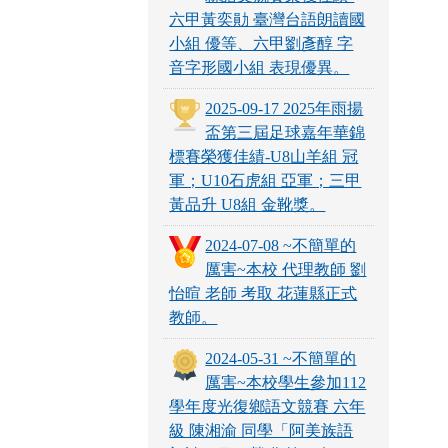
六甲黃奕勛 臺灣台語朗讀國
小組 優等、六甲劉彥醇 字
音字形國小組 表現優異。
2025-09-17 2025年雨揚
盃第三屆足球嘉年華錦
標賽榮獲佳績-U8山羊組 冠
軍；U10石虎組 亞軍；三甲
黃品升 U8組 金靴獎。
2024-07-08 ~不簡單的
厲害~本校 代理教師 劉
怡暄 老師 考取 花蓮縣正式
教師。
2024-05-31 ~不簡單的
厲害~本校學生參加112
學年度光復鄉語文競賽 六年
級 陳湘渝 同學「阿美族語