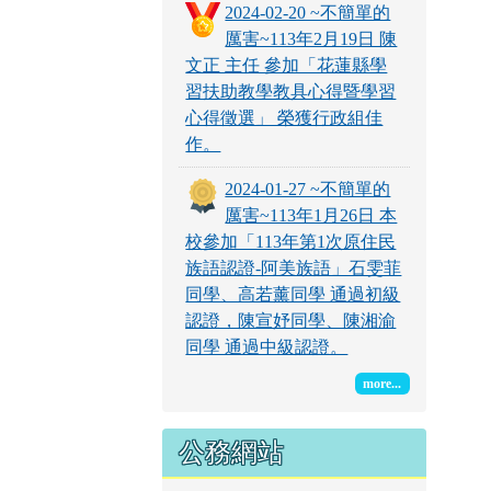
2024-02-20 ~不簡單的
厲害~113年2月19日 陳
文正 主任 參加「花蓮縣學
習扶助教學教具心得暨學習
心得徵選」 榮獲行政組佳
作。
2024-01-27 ~不簡單的
厲害~113年1月26日 本
校參加「113年第1次原住民
族語認證-阿美族語」石雯菲
同學、高若薰同學 通過初級
認證，陳宣妤同學、陳湘渝
同學 通過中級認證。
more...
公務網站