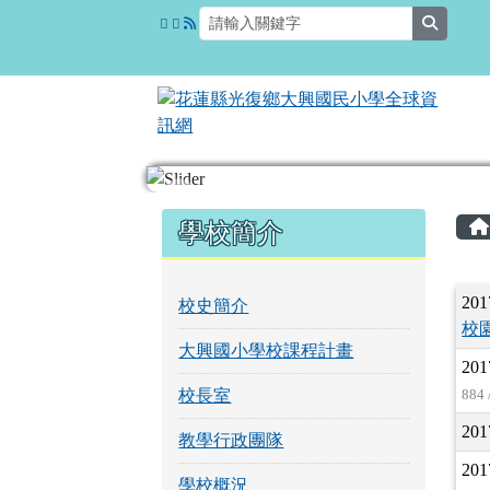
花蓮縣光復鄉大興國民小
跳至主內容區
search
頁尾區域
左邊區域內容
學校簡介
201
校史簡介
校
大興國小學校課程計畫
201
校長室
884 
201
教學行政團隊
201
學校概況