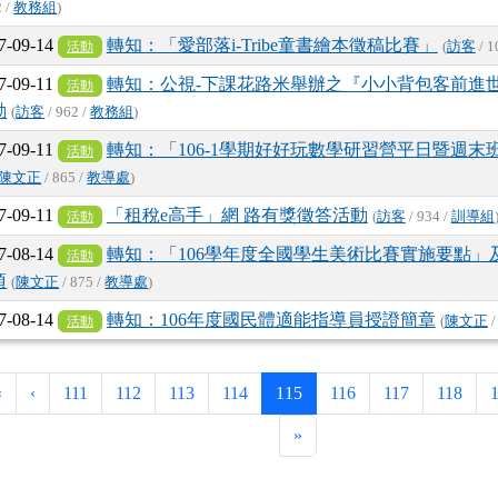
2 /
教務組
)
7-09-14
轉知：「愛部落i-Tribe童書繪本徵稿比賽」
活動
(
訪客
/ 1
7-09-11
轉知：公視-下課花路米舉辦之『小小背包客前進
活動
動
(
訪客
/ 962 /
教務組
)
7-09-11
轉知：「106-1學期好好玩數學研習營平日暨週末
活動
陳文正
/ 865 /
教導處
)
7-09-11
「租稅e高手」網 路有獎徵答活動
活動
(
訪客
/ 934 /
訓導組
7-08-14
轉知：「106學年度全國學生美術比賽實施要點」
活動
項
(
陳文正
/ 875 /
教導處
)
7-08-14
轉知：106年度國民體適能指導員授證簡章
活動
(
陳文正
/
第一頁
上一頁
(目前頁次)
«
‹
111
112
113
114
115
116
117
118
最後頁
»