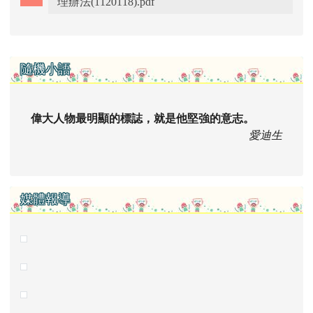
理辦法(1120118).pdf
右邊區域內容
隨機小語
偉大人物最明顯的標誌，就是他堅強的意志。
愛迪生
媒體報導