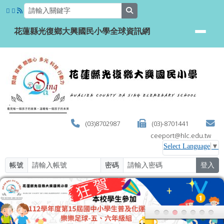
花蓮縣光復鄉大興國民小學全球資
跳至主內容區
search
花蓮縣光復鄉大興國民小學全球資訊網
(03)8702987
(03)-8701441
ceeport@hlc.edu.tw
Select Language
▼
帳號
密碼
登入