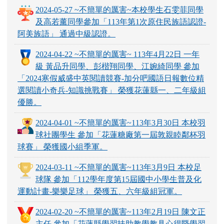
2024-05-27 ~不簡單的厲害~本校學生石雯菲同學
及高若薰同學參加「113年第1次原住民族語認證-
阿美族語」 通過中級認證。
2024-04-22 ~不簡單的厲害~ 113年4月22日 一年
級 黃品升同學、彭楷翔同學、江婉綺同學 參加
「2024寒假威盛中英閱讀競賽-加分吧國語日報數位精
選閱讀小奇兵-知識挑戰賽」 榮獲花蓮縣一、二年級組
優勝。
2024-04-01 ~不簡單的厲害~113年3月30日 本校羽
球社團學生 參加「花蓮糖廠第一屆敦親睦鄰杯羽
球賽」 榮獲國小組季軍。
2024-03-11 ~不簡單的厲害~113年3月9日 本校足
球隊 參加「112學年度第15屆國中小學生普及化
運動計畫-樂樂足球」 榮獲五、六年級組冠軍。
2024-02-20 ~不簡單的厲害~113年2月19日 陳文正
主任 參加「花蓮縣學習扶助教學教具心得暨學習