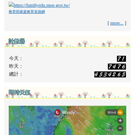
教育部家庭教育資源網
[
more...
]
計數器
今天：
昨天：
總計：
即時天氣