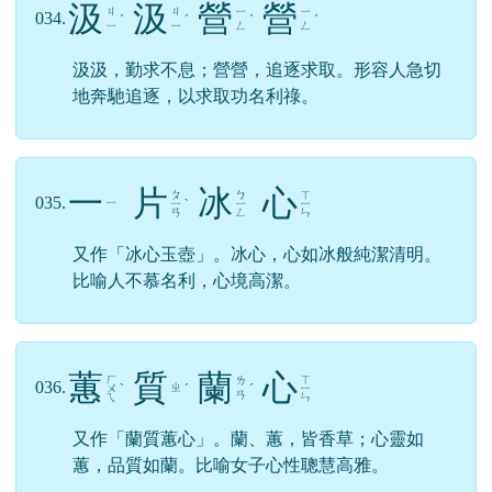
汲
汲
營
營
ㄐ
ㄐ
ㄧ
ㄧ
034.
ˊ
ˊ
ˊ
ˊ
ㄧ
ㄧ
ㄥ
ㄥ
汲汲，勤求不息；營營，追逐求取。形容人急切
地奔馳追逐，以求取功名利祿。
一
片
冰
心
ㄆ
ㄅ
ㄒ
035.
ㄧ
ㄧ
ˋ
ㄧ
ㄧ
ㄢ
ㄥ
ㄣ
又作「冰心玉壺」。冰心，心如冰般純潔清明。
比喻人不慕名利，心境高潔。
蕙
質
蘭
心
ㄏ
ㄒ
ㄌ
036.
ㄓ
ㄨ
ˋ
ˊ
ˊ
ㄧ
ㄢ
ㄟ
ㄣ
又作「蘭質蕙心」。蘭、蕙，皆香草；心靈如
蕙，品質如蘭。比喻女子心性聰慧高雅。