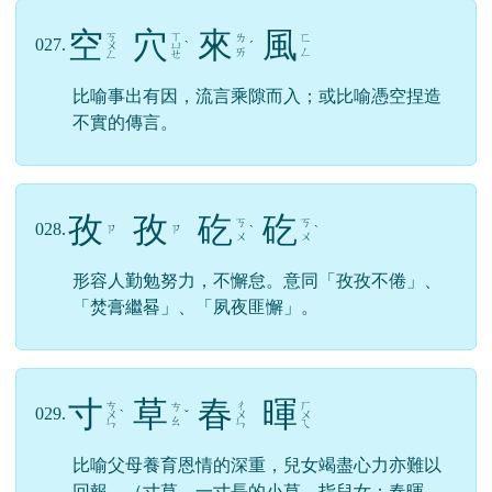
空
穴
來
風
ㄎ
ㄒ
ㄌ
ㄈ
027.
ㄨ
ㄩ
ˋ
ˊ
ㄞ
ㄥ
ㄥ
ㄝ
比喻事出有因，流言乘隙而入；或比喻憑空捏造
不實的傳言。
孜
孜
矻
矻
ㄎ
ㄎ
028.
ㄗ
ㄗ
ˋ
ˋ
ㄨ
ㄨ
形容人勤勉努力，不懈怠。意同「孜孜不倦」、
「焚膏繼晷」、「夙夜匪懈」。
寸
草
春
暉
ㄘ
ㄔ
ㄏ
ㄘ
029.
ㄨ
ˋ
ˇ
ㄨ
ㄨ
ㄠ
ㄣ
ㄣ
ㄟ
比喻父母養育恩情的深重，兒女竭盡心力亦難以
回報。（寸草，一寸長的小草，指兒女；春暉，