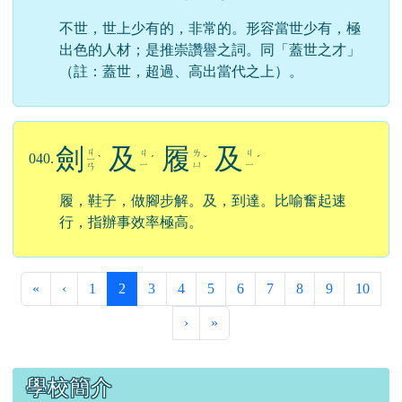
不世，世上少有的，非常的。形容當世少有，極
出色的人材；是推崇讚譽之詞。同「蓋世之才」
（註：蓋世，超過、高出當代之上）。
劍
及
履
及
ㄐ
ㄐ
ㄌ
ㄐ
040.
ㄧ
ˋ
ˊ
ˇ
ˊ
ㄧ
ㄩ
ㄧ
ㄢ
履，鞋子，做腳步解。及，到達。比喻奮起速
行，指辦事效率極高。
第一頁
上一頁
(目前頁次)
«
‹
1
2
3
4
5
6
7
8
9
10
下一頁
最後頁
›
»
左邊區域內容
學校簡介