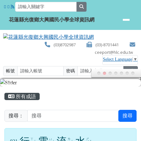
花蓮縣光復鄉大興國民小學全球資
跳至主內容區
search
花蓮縣光復鄉大興國民小學全球資訊網
(03)8702987
(03)-8701441
ceeport@hlc.edu.tw
Select Language
▼
帳號
密碼
登入
頁尾區域
主內容區域
所有成語
搜尋：
搜尋
ㄒ
ㄌ
ㄕ
ㄩ