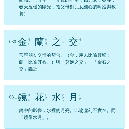
春天溫暖的陽光，指父母對兒女細心的呵護與教
養）
金
蘭
之
交
ㄐ
ㄐ
ㄌ
030.
ㄓ
ㄧ
ˊ
ㄧ
ㄢ
ㄣ
ㄠ
形容朋友交情的契合。（金，用以比喻其堅；
蘭，比喻其香。）與「莫逆之交」、「金石之
交」義近。
鏡
花
水
月
ㄐ
ㄏ
ㄕ
ㄩ
031.
ㄧ
ˋ
ㄨ
ㄨ
ˇ
ˋ
ㄝ
ㄥ
ㄚ
ㄟ
鏡中的影像，水裡的月亮。比喻虛幻不實在。同
「鏡像水月」。