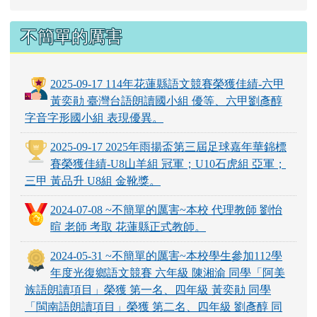
不簡單的厲害
2025-09-17 114年花蓮縣語文競賽榮獲佳績-六甲
黃奕勛 臺灣台語朗讀國小組 優等、六甲劉彥醇
字音字形國小組 表現優異。
2025-09-17 2025年雨揚盃第三屆足球嘉年華錦標
賽榮獲佳績-U8山羊組 冠軍；U10石虎組 亞軍；
三甲 黃品升 U8組 金靴獎。
2024-07-08 ~不簡單的厲害~本校 代理教師 劉怡
暄 老師 考取 花蓮縣正式教師。
2024-05-31 ~不簡單的厲害~本校學生參加112學
年度光復鄉語文競賽 六年級 陳湘渝 同學「阿美
族語朗讀項目」榮獲 第一名、四年級 黃奕勛 同學
「閩南語朗讀項目」榮獲 第二名、四年級 劉彥醇 同