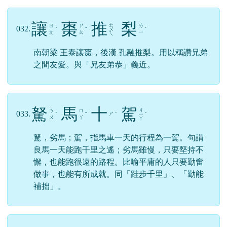
讓
棗
推
梨
ㄊ
ㄖ
ㄗ
ㄌ
032.
ˋ
ˇ
ㄨ
ˊ
ㄤ
ㄠ
ㄧ
ㄟ
南朝梁 王泰讓棗，後漢 孔融推梨。用以稱讚兄弟
之間友愛。與「兄友弟恭」義近。
駑
馬
十
駕
ㄐ
ㄋ
ㄇ
033.
ㄕ
ˊ
ˇ
ˊ
ㄧ
ˋ
ㄨ
ㄚ
ㄚ
駑，劣馬；駕，指馬車一天的行程為一駕。句謂
良馬一天能跑千里之遙；劣馬雖慢，只要堅持不
懈，也能跑很遠的路程。比喻平庸的人只要勤奮
做事，也能有所成就。同「跬步千里」、「勤能
補拙」。