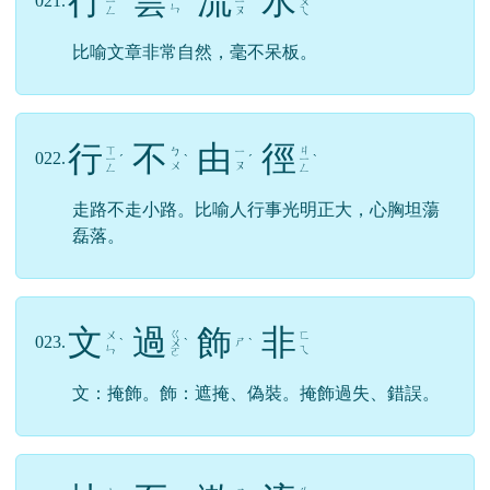
行
雲
流
水
021.
ㄧ
ˊ
ˊ
ㄧ
ˊ
ㄨ
ˇ
ㄣ
ㄥ
ㄡ
ㄟ
比喻文章非常自然，毫不呆板。
行
不
由
徑
ㄒ
ㄐ
ㄅ
ㄧ
022.
ㄧ
ˊ
ˋ
ˊ
ㄧ
ˋ
ㄨ
ㄡ
ㄥ
ㄥ
走路不走小路。比喻人行事光明正大，心胸坦蕩
磊落。
文
過
飾
非
ㄍ
ㄨ
ㄈ
023.
ㄕ
ˋ
ㄨ
ˋ
ˋ
ㄣ
ㄟ
ㄛ
文：掩飾。飾：遮掩、偽裝。掩飾過失、錯誤。