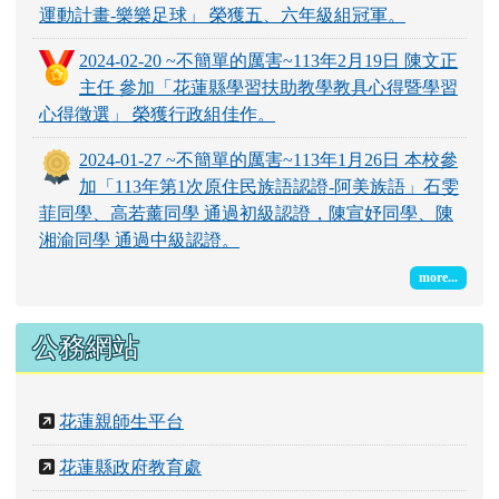
運動計畫-樂樂足球」 榮獲五、六年級組冠軍。
2024-02-20 ~不簡單的厲害~113年2月19日 陳文正
主任 參加「花蓮縣學習扶助教學教具心得暨學習
心得徵選」 榮獲行政組佳作。
2024-01-27 ~不簡單的厲害~113年1月26日 本校參
加「113年第1次原住民族語認證-阿美族語」石雯
菲同學、高若薰同學 通過初級認證，陳宣妤同學、陳
湘渝同學 通過中級認證。
more...
公務網站
花蓮親師生平台
花蓮縣政府教育處