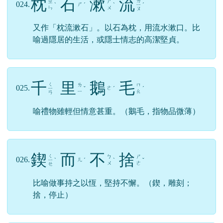
枕
石
漱
流
ㄌ
ㄓ
ㄕ
024.
ㄕ
ˋ
ˊ
ˋ
ㄧ
ˊ
ㄣ
ㄨ
ㄡ
又作「枕流漱石」。以石為枕，用流水漱口。比
喻過隱居的生活，或隱士情志的高潔堅貞。
千
里
鵝
毛
ㄑ
ㄌ
ㄇ
025.
ㄜ
ㄧ
ˇ
ˊ
ˊ
ㄧ
ㄠ
ㄢ
喻禮物雖輕但情意甚重。（鵝毛，指物品微薄）
鍥
而
不
捨
ㄑ
ㄅ
ㄕ
026.
ㄦ
ㄧ
ˋ
ˊ
ˋ
ˇ
ㄨ
ㄜ
ㄝ
比喻做事持之以恆，堅持不懈。（鍥，雕刻；
捨，停止）