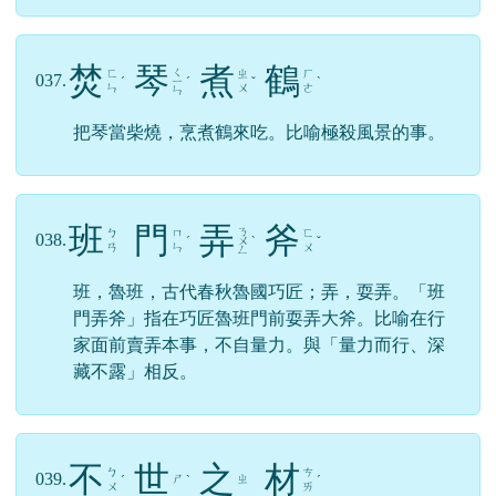
焚
琴
煮
鶴
ㄑ
ㄈ
ㄓ
ㄏ
037.
ˊ
ㄧ
ˊ
ˇ
ˋ
ㄣ
ㄨ
ㄜ
ㄣ
把琴當柴燒，烹煮鶴來吃。比喻極殺風景的事。
班
門
弄
斧
ㄋ
ㄅ
ㄇ
ㄈ
038.
ˊ
ㄨ
ˋ
ˇ
ㄢ
ㄣ
ㄨ
ㄥ
班，魯班，古代春秋魯國巧匠；弄，耍弄。「班
門弄斧」指在巧匠魯班門前耍弄大斧。比喻在行
家面前賣弄本事，不自量力。與「量力而行、深
藏不露」相反。
不
世
之
材
ㄅ
ㄘ
039.
ㄕ
ㄓ
ˊ
ˋ
ˊ
ㄨ
ㄞ