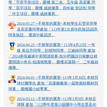
學「字音字形項目」榮獲 第二名、五年級 高若薰 同
學「寫字項目」榮獲 成績優異、四年級 曾語彤 同學
「作文項目」榮獲 成績優異。
2024-05-27 ~不簡單的厲害~本校學生石雯菲同學
及高若薰同學參加「113年第1次原住民族語認證-
阿美族語」 通過中級認證。
2024-04-22 ~不簡單的厲害~ 113年4月22日 一年
級 黃品升同學、彭楷翔同學、江婉綺同學 參加
「2024寒假威盛中英閱讀競賽-加分吧國語日報數位精
選閱讀小奇兵-知識挑戰賽」 榮獲花蓮縣一、二年級組
優勝。
2024-04-01 ~不簡單的厲害~113年3月30日 本校羽
球社團學生 參加「花蓮糖廠第一屆敦親睦鄰杯羽
球賽」 榮獲國小組季軍。
2024-03-11 ~不簡單的厲害~113年3月9日 本校足
球隊 參加「112學年度第15屆國中小學生普及化