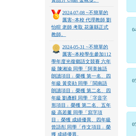
黃品升 U8組 金靴獎。
2024-07-08 ~不簡單的
厲害~本校 代理教師 劉
怡暄 老師 考取 花蓮縣正式
0
教師。
2024-05-31 ~不簡單的
厲害~本校學生參加112
學年度光復鄉語文競賽 六年
級 陳湘渝 同學「阿美族語
朗讀項目」榮獲 第一名、四
0
年級 黃奕勛 同學「閩南語
朗讀項目」榮獲 第二名、四
年級 劉彥醇 同學「字音字
形項目」榮獲 第二名、五年
級 高若薰 同學「寫字項
目」榮獲 成績優異、四年級
0
曾語彤 同學「作文項目」榮
獲 成績優異。