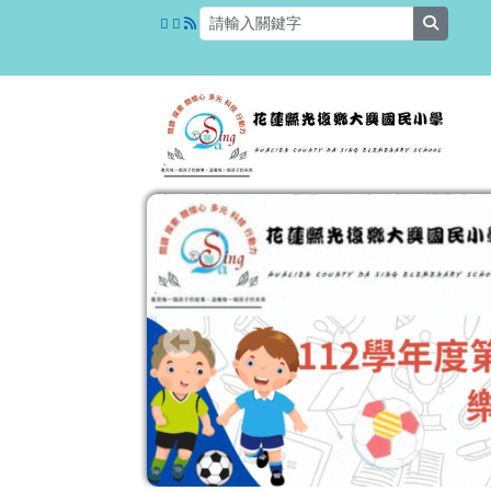
花蓮縣光復鄉大興國民小
跳至主內容區
search