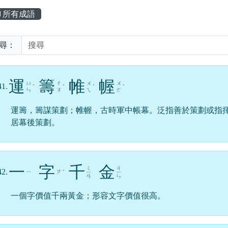
主內容區域
所有成語
尋：
運
籌
帷
幄
ㄩ
ㄔ
ㄨ
ㄨ
41.
ˋ
ˊ
ˊ
ˋ
ㄣ
ㄡ
ㄟ
ㄛ
運籌，籌謀策劃；帷幄，古時軍中帳幕。泛指善於策劃或指
居幕後策劃。
一
字
千
金
ㄑ
ㄐ
42.
ㄧ
ㄗ
ˋ
ㄧ
ㄧ
ㄢ
ㄣ
一個字價值千兩黃金；形容文字價值很高。