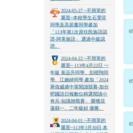
2024-05-27 ~不簡單的
厲害~本校學生石雯菲
同學及高若薰同學參加
0
「113年第1次原住民族語認
證-阿美族語」 通過中級認
證。
2024-04-22 ~不簡單的
厲害~ 113年4月22日 一
年級 黃品升同學、彭楷翔同
學、江婉綺同學 參加「2024
0
寒假威盛中英閱讀競賽-加分
吧國語日報數位精選閱讀小
奇兵-知識挑戰賽」 榮獲花
蓮縣一、二年級組 優勝。
2024-04-01 ~不簡單的
0
厲害~113年3月30日 本