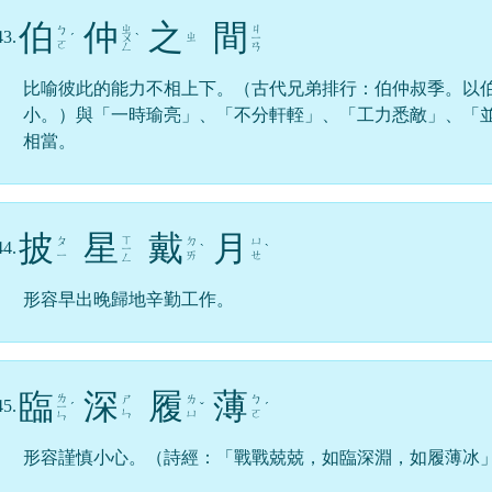
伯
仲
之
間
ㄓ
ㄐ
ㄅ
43.
ㄓ
ˊ
ㄨ
ˋ
ㄧ
ㄛ
ㄥ
ㄢ
比喻彼此的能力不相上下。（古代兄弟排行：伯仲叔季。以
小。）與「一時瑜亮」、「不分軒輊」、「工力悉敵」、「
相當。
披
星
戴
月
ㄒ
ㄆ
ㄉ
ㄩ
44.
ㄧ
ˋ
ˋ
ㄧ
ㄞ
ㄝ
ㄥ
形容早出晚歸地辛勤工作。
臨
深
履
薄
ㄌ
ㄕ
ㄌ
ㄅ
45.
ㄧ
ˊ
ˇ
ˊ
ㄣ
ㄩ
ㄛ
ㄣ
形容謹慎小心。（詩經：「戰戰兢兢，如臨深淵，如履薄冰