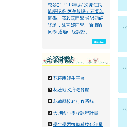
校參加「113年第1次原住民
族語認證-阿美族語」石雯菲
同學、高若薰同學 通過初級
認證，陳宣妤同學、陳湘渝
0
同學 通過中級認證。
more...
公務網站
0
花蓮親師生平台
花蓮縣政府教育處
花蓮縣校務行政系統
0
大興國小學校課程計畫
學生學習扶助科技化評量