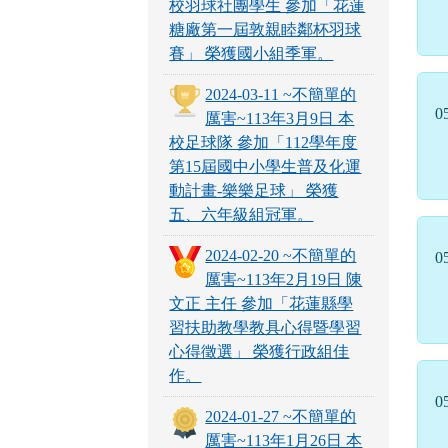
校羽球社團學生 參加「花蓮
糖廠第一屆敦親睦鄰杯羽球
賽」 榮獲國小組季軍。
2024-03-11 ~不簡單的
0
厲害~113年3月9日 本
校足球隊 參加「112學年度
第15屆國中小學生普及化運
動計畫-樂樂足球」 榮獲
五、六年級組冠軍。
2024-02-20 ~不簡單的
0
厲害~113年2月19日 陳
文正 主任 參加「花蓮縣學
習扶助教學教具心得暨學習
心得徵選」 榮獲行政組佳
作。
0
2024-01-27 ~不簡單的
厲害~113年1月26日 本