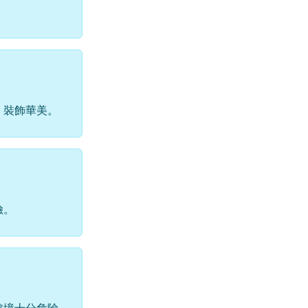
、裝飾華美。
險。