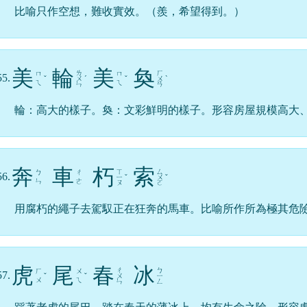
比喻只作空想，難收實效。（羨，希望得到。）
美
輪
美
奐
ㄌ
ㄏ
ㄇ
ㄇ
55.
ˇ
ㄨ
ˊ
ˇ
ㄨ
ˋ
ㄟ
ㄟ
ㄣ
ㄢ
輪：高大的樣子。奐：文彩鮮明的樣子。形容房屋規模高大
奔
車
朽
索
ㄒ
ㄙ
ㄅ
ㄔ
56.
ㄧ
ˇ
ㄨ
ˇ
ㄣ
ㄜ
ㄡ
ㄛ
用腐朽的繩子去駕馭正在狂奔的馬車。比喻所作所為極其危
虎
尾
春
冰
ㄔ
ㄅ
ㄏ
ㄨ
57.
ˇ
ˇ
ㄨ
ㄧ
ㄨ
ㄟ
ㄣ
ㄥ