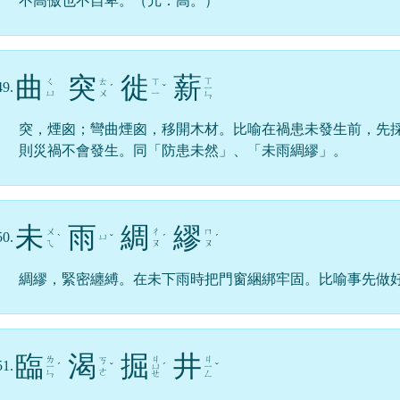
不高傲也不自卑。（亢：高。）
曲
突
徙
薪
ㄒ
ㄑ
ㄊ
ㄒ
49.
ˊ
ˇ
ㄧ
ㄩ
ㄨ
ㄧ
ㄣ
突，煙囪；彎曲煙囪，移開木材。比喻在禍患未發生前，先
則災禍不會發生。同「防患未然」、「未雨綢繆」。
未
雨
綢
繆
ㄨ
ㄔ
ㄇ
50.
ㄩ
ˋ
ˇ
ˊ
ˊ
ㄟ
ㄡ
ㄡ
綢繆，緊密纏縛。在未下雨時把門窗綑綁牢固。比喻事先做
臨
渴
掘
井
ㄌ
ㄐ
ㄐ
ㄎ
51.
ㄧ
ˊ
ˇ
ㄩ
ˊ
ㄧ
ˇ
ㄜ
ㄣ
ㄝ
ㄥ