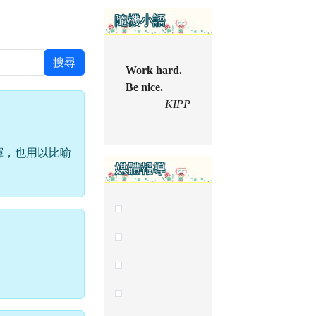
右邊區域內容
隨機小語
搜尋
Work hard.
Be nice.
KIPP
揮，也用以比喻
媒體報導