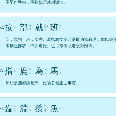
不早作準備，事到臨頭才想辦法。
按
部
就
班
ㄐ
ㄅ
ㄅ
52.
ㄢ
ˋ
ˋ
ㄧ
ˋ
ㄨ
ㄢ
ㄡ
部，類別；班，次序。原指寫文章時選取適當義理，加以編
事按照部署，依次進行。也可指依照老規矩辦事。
指
鹿
為
馬
ㄌ
ㄨ
ㄇ
53.
ㄓ
ˇ
ˋ
ˊ
ˇ
ㄨ
ㄟ
ㄚ
明明是鹿卻說是馬。比喻公然歪曲事實。
臨
淵
羨
魚
ㄌ
ㄒ
ㄩ
54.
ㄩ
ㄧ
ˊ
ㄧ
ˋ
ˊ
ㄢ
ㄣ
ㄢ