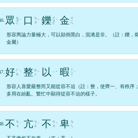
眾
口
鑠
金
ㄓ
ㄕ
ㄐ
ㄎ
46.
ㄨ
ˋ
ˇ
ㄨ
ˋ
ㄧ
ㄡ
ㄥ
ㄛ
ㄣ
形容輿論力量極大，可以顛倒黑白，混淆是非。（註：鑠，
金屬）
好
整
以
暇
ㄒ
ㄏ
ㄓ
47.
ㄧ
ˋ
ˇ
ˇ
ㄧ
ˊ
ㄠ
ㄥ
ㄚ
形容人喜愛嚴整而又能從容不迫（註：整，使齊一、有秩序
多用在紛亂、繁忙中顯得從容不迫的樣子。
不
亢
不
卑
ㄅ
ㄎ
ㄅ
ㄅ
48.
ˋ
ˋ
ˋ
ㄨ
ㄤ
ㄨ
ㄟ