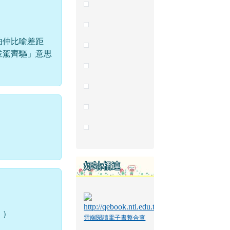
伯仲比喻差距
並駕齊驅」意思
好站相連
」）
雲端閱讀電子書整合查
詢系統