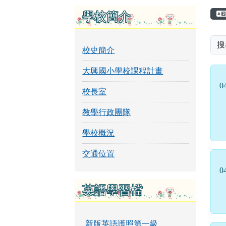
頁尾區域
左邊區域內容
學校簡介
搜
校史簡介
大興國小學校課程計畫
0
校長室
教學行政團隊
學校概況
交通位置
0
英語學習檔
新版英語護照第一級