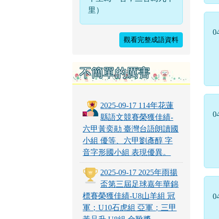
里）
0
觀看完整成語資料
不簡單的厲害
2025-09-17 114年花蓮
0
縣語文競賽榮獲佳績-
六甲黃奕勛 臺灣台語朗讀國
小組 優等、六甲劉彥醇 字
音字形國小組 表現優異。
2025-09-17 2025年雨揚
盃第三屆足球嘉年華錦
標賽榮獲佳績-U8山羊組 冠
0
軍；U10石虎組 亞軍；三甲