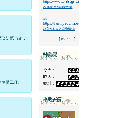
首頁-衛生福利部疾病
管制署
教育部家庭教育資源網
採取防範措施，
[
more...
]
計數器
今天：
昨天：
好準備工作。
總計：
即時天氣