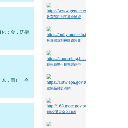
教育部性別平等全球資
訊網
熔化；金，泛指
教育部防制校園霸凌專
區
花蓮縣學生輔導諮商中
心
；以，而）；今
空氣品質監測網
168交通安全入口網