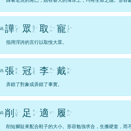
踩著老虎的尾巴，踏在春天的薄冰上，均有生命之險。形容
譁
眾
取
寵
ㄏ
ㄓ
ㄔ
ㄑ
58.
ㄨ
ˊ
ㄨ
ˋ
ˇ
ㄨ
ˇ
ㄩ
ㄚ
ㄥ
ㄥ
指用浮誇的言行以取悅大眾。
張
冠
李
戴
ㄍ
ㄓ
ㄌ
ㄉ
59.
ㄨ
ˇ
ˋ
ㄤ
ㄧ
ㄞ
ㄢ
弄錯了對象或弄錯了事實。
削
足
適
履
ㄒ
ㄗ
ㄌ
60.
ㄕ
ㄩ
ˋ
ˊ
ˋ
ˇ
ㄨ
ㄩ
ㄝ
削短腳趾來配合鞋子的大小。形容勉強求合，生搬硬套，而