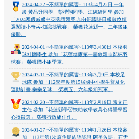
2024-04-22 ~不簡單的厲害~ 113年4月22日 一年
級 黃品升同學、彭楷翔同學、江婉綺同學 參加
「2024寒假威盛中英閱讀競賽-加分吧國語日報數位精
選閱讀小奇兵-知識挑戰賽」 榮獲花蓮縣一、二年級組
優勝。
2024-04-01 ~不簡單的厲害~113年3月30日 本校羽
球社團學生 參加「花蓮糖廠第一屆敦親睦鄰杯羽
球賽」 榮獲國小組季軍。
2024-03-11 ~不簡單的厲害~113年3月9日 本校足
球隊 參加「112學年度第15屆國中小學生普及化
運動計畫-樂樂足球」 榮獲五、六年級組冠軍。
2024-02-20 ~不簡單的厲害~113年2月19日 陳文正
主任 參加「花蓮縣學習扶助教學教具心得暨學習
心得徵選」 榮獲行政組佳作。
2024-01-27 ~不簡單的厲害~113年1月26日 本校參
加「113年第1次原住民族語認證-阿美族語」石雯