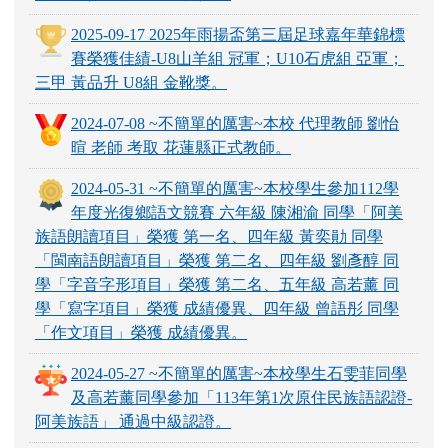
2025-09-17 2025年雨揚盃第三屆足球嘉年華錦標
賽榮獲佳績-U8山羊組 冠軍；U10石虎組 亞軍；
三甲 黃品升 U8組 金靴獎。
2024-07-08 ~不簡單的厲害~本校 代理教師 劉怡
暄 老師 考取 花蓮縣正式教師。
2024-05-31 ~不簡單的厲害~本校學生參加112學
年度光復鄉語文競賽 六年級 陳湘渝 同學「阿美
族語朗讀項目」榮獲 第一名、四年級 黃奕勛 同學
「閩南語朗讀項目」榮獲 第二名、四年級 劉彥醇 同
學「字音字形項目」榮獲 第二名、五年級 高若薰 同
學「寫字項目」榮獲 成績優異、四年級 曾語彤 同學
「作文項目」榮獲 成績優異。
2024-05-27 ~不簡單的厲害~本校學生石雯菲同學
及高若薰同學參加「113年第1次原住民族語認證-
阿美族語」 通過中級認證。