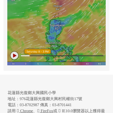
花蓮縣光復鄉大興國民小學
地址：976花蓮縣光復鄉大興村民權街17號
電話：03-8702987 傳真：03-8701441
請用
Chrome
、
FireFox
或
IE10.0瀏覽器以上獲得最