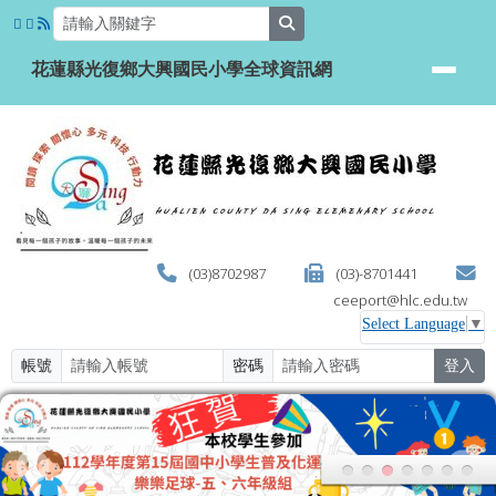
花蓮縣光復鄉大興國民小學全球資
跳至主內容區
search
花蓮縣光復鄉大興國民小學全球資訊網
(03)8702987
(03)-8701441
ceeport@hlc.edu.tw
Select Language
▼
帳號
密碼
登入