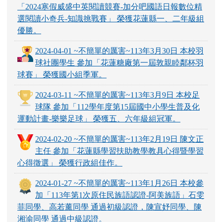
「2024寒假威盛中英閱讀競賽-加分吧國語日報數位精
選閱讀小奇兵-知識挑戰賽」 榮獲花蓮縣一、二年級組
優勝。
2024-04-01 ~不簡單的厲害~113年3月30日 本校羽
球社團學生 參加「花蓮糖廠第一屆敦親睦鄰杯羽
球賽」 榮獲國小組季軍。
2024-03-11 ~不簡單的厲害~113年3月9日 本校足
球隊 參加「112學年度第15屆國中小學生普及化
運動計畫-樂樂足球」 榮獲五、六年級組冠軍。
2024-02-20 ~不簡單的厲害~113年2月19日 陳文正
主任 參加「花蓮縣學習扶助教學教具心得暨學習
心得徵選」 榮獲行政組佳作。
2024-01-27 ~不簡單的厲害~113年1月26日 本校參
加「113年第1次原住民族語認證-阿美族語」石雯
菲同學、高若薰同學 通過初級認證，陳宣妤同學、陳
湘渝同學 通過中級認證。