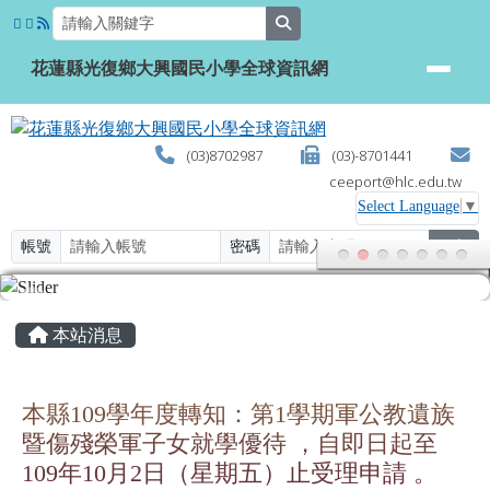
花蓮縣光復鄉大興國民小學全球資
跳至主內容區
search
花蓮縣光復鄉大興國民小學全球資訊網
(03)8702987
(03)-8701441
ceeport@hlc.edu.tw
Select Language
▼
帳號
密碼
登入
頁尾區域
主內容區域
本站消息
本縣109學年度轉知：第1學期軍公教遺族
暨傷殘榮軍子女就學優待 ，自即日起至
109年10月2日（星期五）止受理申請 。