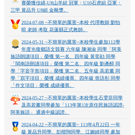
賽榮獲佳績-U8山羊組 冠軍；U10石虎組 亞軍；
三甲 黃品升 U8組 金靴獎。
2024-07-08 ~不簡單的厲害~本校 代理教師 劉怡
暄 老師 考取 花蓮縣正式教師。
2024-05-31 ~不簡單的厲害~本校學生參加112學
年度光復鄉語文競賽 六年級 陳湘渝 同學「阿美
族語朗讀項目」榮獲 第一名、四年級 黃奕勛 同學
「閩南語朗讀項目」榮獲 第二名、四年級 劉彥醇 同
學「字音字形項目」榮獲 第二名、五年級 高若薰 同
學「寫字項目」榮獲 成績優異、四年級 曾語彤 同學
「作文項目」榮獲 成績優異。
2024-05-27 ~不簡單的厲害~本校學生石雯菲同學
及高若薰同學參加「113年第1次原住民族語認證-
阿美族語」 通過中級認證。
2024-04-22 ~不簡單的厲害~ 113年4月22日 一年
級 黃品升同學、彭楷翔同學、江婉綺同學 參加