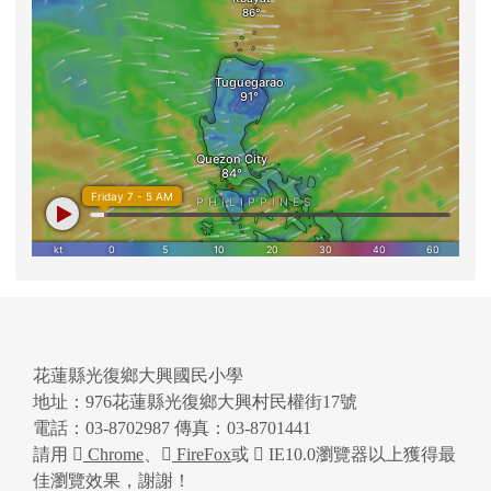
花蓮縣光復鄉大興國民小學
地址：976花蓮縣光復鄉大興村民權街17號
電話：03-8702987 傳真：03-8701441
請用
Chrome
、
FireFox
或
IE10.0瀏覽器以上獲得最
佳瀏覽效果，謝謝！