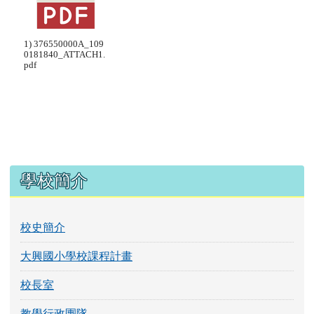
1) 376550000A_109
0181840_ATTACH1.
pdf
左邊區域內容
學校簡介
校史簡介
大興國小學校課程計畫
校長室
教學行政團隊