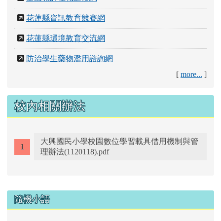
花蓮縣資訊教育競賽網
花蓮縣環境教育交流網
防治學生藥物濫用諮詢網
[
more...
]
校內相關辦法
大興國民小學校園數位學習載具借用機制與管
理辦法(1120118).pdf
右邊區域內容
隨機小語