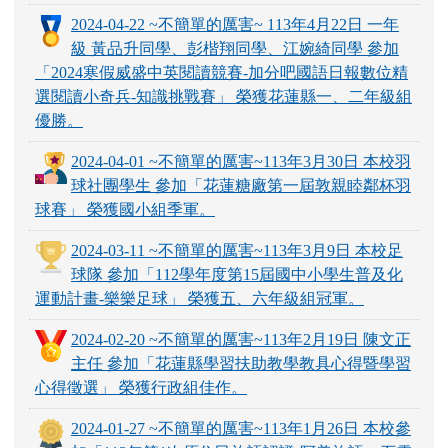
2024-04-22 ~不簡單的厲害~ 113年4月22日 一年
級 黃品升同學、彭楷翔同學、江婉綺同學 參加
「2024寒假威盛中英閱讀競賽-加分吧國語日報數位精
選閱讀小奇兵-知識挑戰賽」 榮獲花蓮縣一、二年級組
優勝。
2024-04-01 ~不簡單的厲害~113年3月30日 本校羽
球社團學生 參加「花蓮糖廠第一屆敦親睦鄰杯羽
球賽」 榮獲國小組季軍。
2024-03-11 ~不簡單的厲害~113年3月9日 本校足
球隊 參加「112學年度第15屆國中小學生普及化
運動計畫-樂樂足球」 榮獲五、六年級組冠軍。
2024-02-20 ~不簡單的厲害~113年2月19日 陳文正
主任 參加「花蓮縣學習扶助教學教具心得暨學習
心得徵選」 榮獲行政組佳作。
2024-01-27 ~不簡單的厲害~113年1月26日 本校參