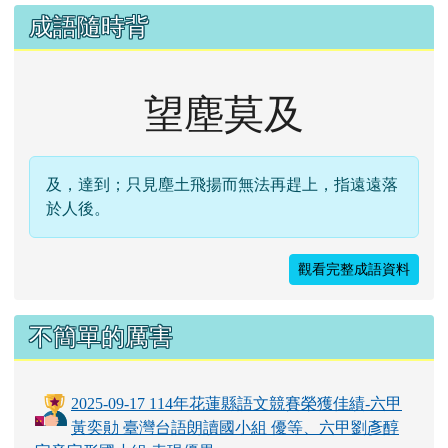
成語隨時背
望塵莫及
及，達到；只見塵土飛揚而無法再趕上，指遠遠落
於人後。
觀看完整成語資料
不簡單的厲害
2025-09-17 114年花蓮縣語文競賽榮獲佳績-六甲
黃奕勛 臺灣台語朗讀國小組 優等、六甲劉彥醇