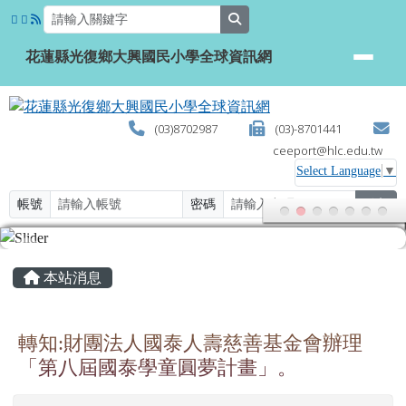
花蓮縣光復鄉大興國民小學全球資
跳至主內容區
search
花蓮縣光復鄉大興國民小學全球資訊網
(03)8702987
(03)-8701441
ceeport@hlc.edu.tw
Select Language
▼
帳號
密碼
登入
頁尾區域
主內容區域
本站消息
轉知:財團法人國泰人壽慈善基金會辦理
「第八屆國泰學童圓夢計畫」。