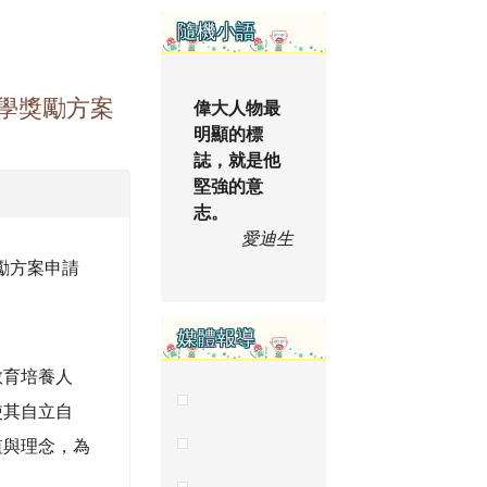
右邊區域內容
隨機小語
學獎勵方案
偉大人物最
明顯的標
誌，就是他
堅強的意
志。
愛迪生
勵方案申請
媒體報導
教育培養人
使其自立自
值與理念，為