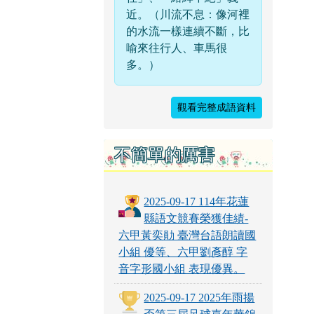
近。（川流不息：像河裡
的水流一樣連續不斷，比
喻來往行人、車馬很
多。）
觀看完整成語資料
不簡單的厲害
2025-09-17 114年花蓮
縣語文競賽榮獲佳績-
六甲黃奕勛 臺灣台語朗讀國
小組 優等、六甲劉彥醇 字
音字形國小組 表現優異。
2025-09-17 2025年雨揚