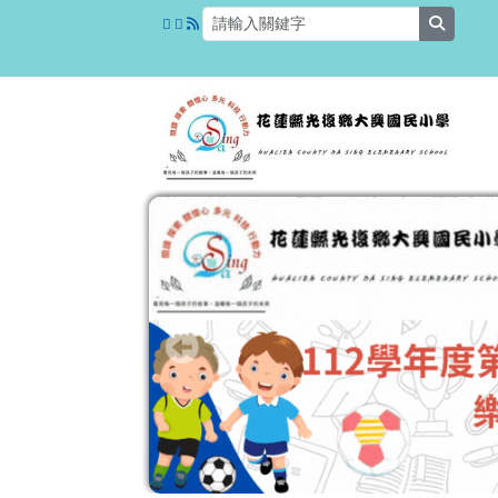
花蓮縣光復鄉大興國民小
跳至主內容區
search