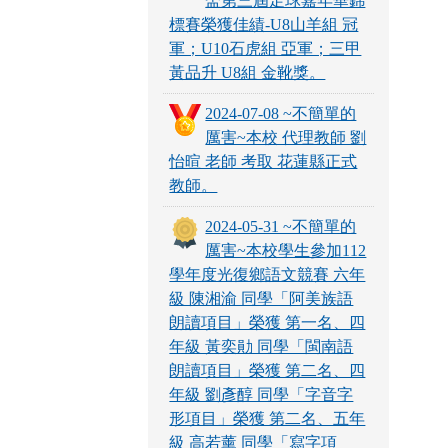
盃第三屆足球嘉年華錦
標賽榮獲佳績-U8山羊組 冠
軍；U10石虎組 亞軍；三甲
黃品升 U8組 金靴獎。
2024-07-08 ~不簡單的
厲害~本校 代理教師 劉
怡暄 老師 考取 花蓮縣正式
教師。
2024-05-31 ~不簡單的
厲害~本校學生參加112
學年度光復鄉語文競賽 六年
級 陳湘渝 同學「阿美族語
朗讀項目」榮獲 第一名、四
年級 黃奕勛 同學「閩南語
朗讀項目」榮獲 第二名、四
年級 劉彥醇 同學「字音字
形項目」榮獲 第二名、五年
級 高若薰 同學「寫字項