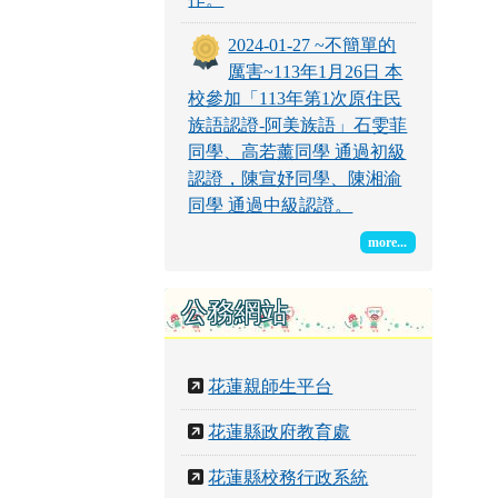
2024-01-27 ~不簡單的
厲害~113年1月26日 本
校參加「113年第1次原住民
族語認證-阿美族語」石雯菲
同學、高若薰同學 通過初級
認證，陳宣妤同學、陳湘渝
同學 通過中級認證。
more...
公務網站
花蓮親師生平台
花蓮縣政府教育處
花蓮縣校務行政系統