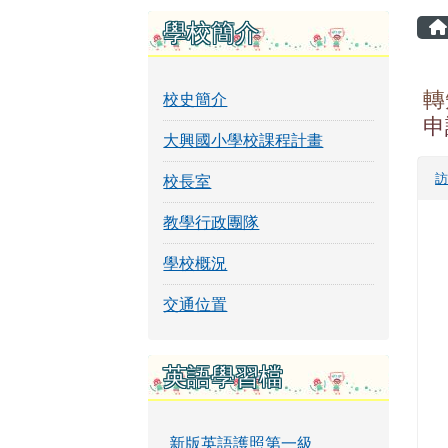
頁尾區域
左邊區域內容
學校簡介
轉
校史簡介
申
大興國小學校課程計畫
校長室
教學行政團隊
學校概況
交通位置
英語學習檔
新版英語護照第一級