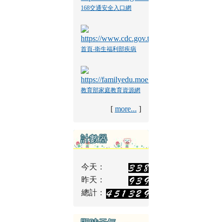
168交通安全入口網
首頁-衛生福利部疾病
管制署
教育部家庭教育資源網
[
more...
]
計數器
今天：
昨天：
總計：