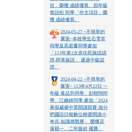
目」榮獲 成績優異、四年級
曾語彤 同學「作文項目」榮
獲 成績優異。
2024-05-27 ~不簡單的
厲害~本校學生石雯菲
同學及高若薰同學參加
「113年第1次原住民族語認
證-阿美族語」 通過中級認
證。
2024-04-22 ~不簡單的
厲害~ 113年4月22日 一
年級 黃品升同學、彭楷翔同
學、江婉綺同學 參加「2024
寒假威盛中英閱讀競賽-加分
吧國語日報數位精選閱讀小
奇兵-知識挑戰賽」 榮獲花
蓮縣一、二年級組 優勝。