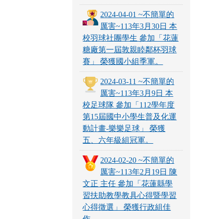
2024-04-01 ~不簡單的
厲害~113年3月30日 本
校羽球社團學生 參加「花蓮
糖廠第一屆敦親睦鄰杯羽球
賽」 榮獲國小組季軍。
2024-03-11 ~不簡單的
厲害~113年3月9日 本
校足球隊 參加「112學年度
第15屆國中小學生普及化運
動計畫-樂樂足球」 榮獲
五、六年級組冠軍。
2024-02-20 ~不簡單的
厲害~113年2月19日 陳
文正 主任 參加「花蓮縣學
習扶助教學教具心得暨學習
心得徵選」 榮獲行政組佳
作。