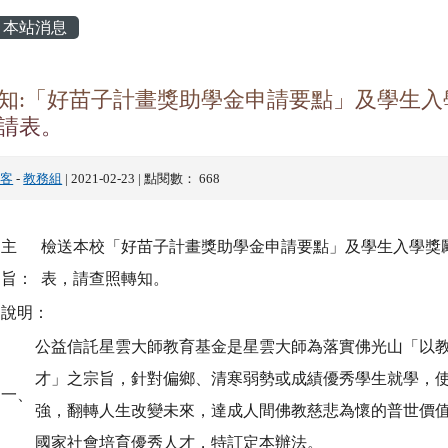
主內容區域
本站消息
知:「好苗子計畫獎助學金申請要點」及學生入
請表。
訪客
-
教務組
| 2021-02-23 | 點閱數： 668
主
檢送本校「好苗子計畫獎助學金申請要點」及學生入學獎
旨：
表，請查照轉知。
說明：
公益信託星雲大師教育基金是星雲大師為落實佛光山「以
才」之宗旨，針對偏鄉、清寒弱勢或成績優秀學生就學，
一、
強，翻轉人生改變未來，達成人間佛教慈悲為懷的普世價
國家社會培育優秀人才，特訂定本辦法。