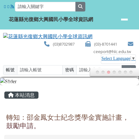
花蓮縣光復鄉大興國民小學全球資
跳至主內容區
search
花蓮縣光復鄉大興國民小學全球資訊網
(03)8702987
(03)-8701441
ceeport@hlc.edu.tw
Select Language
▼
帳號
密碼
登入
頁尾區域
主內容區域
本站消息
轉知：邵金鳳女士紀念獎學金實施計畫，
鼓勵申請。