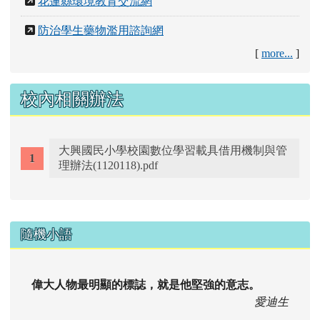
花蓮縣環境教育交流網
防治學生藥物濫用諮詢網
[
more...
]
校內相關辦法
大興國民小學校園數位學習載具借用機制與管
理辦法(1120118).pdf
右邊區域內容
隨機小語
偉大人物最明顯的標誌，就是他堅強的意志。
愛迪生