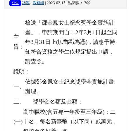
公告
訪客
-
教務組
| 2023-02-15 | 點閱數： 709
檢送「邵金鳳女士紀念獎學金實施計
畫」，申請期間自112年3月1日起至同
主
年3月31日止(以郵戳為憑)，請惠予轉
旨：
知符合資格之學生依規定提出申請，
請查照。
說明：
依據邵金鳳女士紀念獎學金實施計畫
一、
辦理。
二、
獎學金名額及金額：
高中職校(含五專一年級至三年級)：二
(一)
十名，每名新臺幣（以下同）貳萬元，