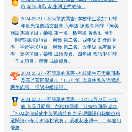
暄 老師 考取 花蓮縣正式教師。
2024-05-31 ~不簡單的厲害~本校學生參加112學
年度光復鄉語文競賽 六年級 陳湘渝 同學「阿美
族語朗讀項目」榮獲 第一名、四年級 黃奕勛 同學
「閩南語朗讀項目」榮獲 第二名、四年級 劉彥醇 同
學「字音字形項目」榮獲 第二名、五年級 高若薰 同
學「寫字項目」榮獲 成績優異、四年級 曾語彤 同學
「作文項目」榮獲 成績優異。
2024-05-27 ~不簡單的厲害~本校學生石雯菲同學
及高若薰同學參加「113年第1次原住民族語認證-
阿美族語」 通過中級認證。
2024-04-22 ~不簡單的厲害~ 113年4月22日 一年
級 黃品升同學、彭楷翔同學、江婉綺同學 參加
「2024寒假威盛中英閱讀競賽-加分吧國語日報數位精
選閱讀小奇兵-知識挑戰賽」 榮獲花蓮縣一、二年級組
優勝。