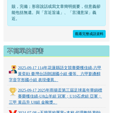
賅，完備；形容說話或寫文章簡明扼要，但意義卻
能包括無遺。與「言近旨遠」、「言淺意深」義
近。
觀看完整成語資料
不簡單的厲害
2025-09-17 114年花蓮縣語文競賽榮獲佳績-六甲
黃奕勛 臺灣台語朗讀國小組 優等、六甲劉彥醇
字音字形國小組 表現優異。
2025-09-17 2025年雨揚盃第三屆足球嘉年華錦標
賽榮獲佳績-U8山羊組 冠軍；U10石虎組 亞軍；
三甲 黃品升 U8組 金靴獎。
2024-07-08 ~不簡單的厲害~本校 代理教師 劉怡