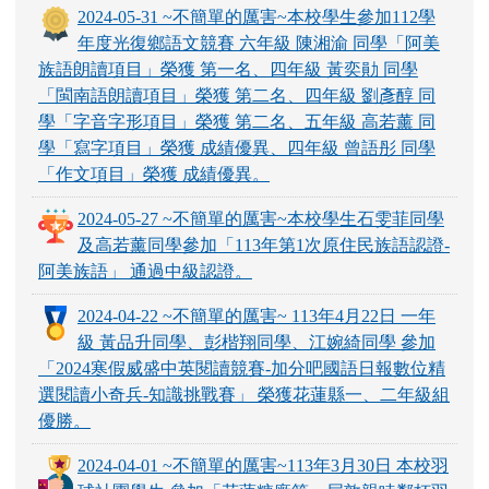
2024-05-31 ~不簡單的厲害~本校學生參加112學
年度光復鄉語文競賽 六年級 陳湘渝 同學「阿美
族語朗讀項目」榮獲 第一名、四年級 黃奕勛 同學
「閩南語朗讀項目」榮獲 第二名、四年級 劉彥醇 同
學「字音字形項目」榮獲 第二名、五年級 高若薰 同
學「寫字項目」榮獲 成績優異、四年級 曾語彤 同學
「作文項目」榮獲 成績優異。
2024-05-27 ~不簡單的厲害~本校學生石雯菲同學
及高若薰同學參加「113年第1次原住民族語認證-
阿美族語」 通過中級認證。
2024-04-22 ~不簡單的厲害~ 113年4月22日 一年
級 黃品升同學、彭楷翔同學、江婉綺同學 參加
「2024寒假威盛中英閱讀競賽-加分吧國語日報數位精
選閱讀小奇兵-知識挑戰賽」 榮獲花蓮縣一、二年級組
優勝。
2024-04-01 ~不簡單的厲害~113年3月30日 本校羽