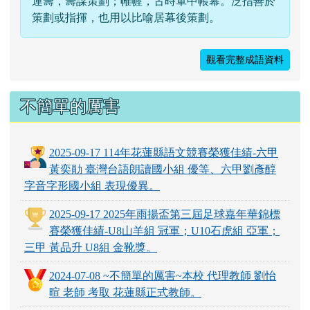
運籌，籌謀策劃；帷幄，古時軍中帳幕。泛指善於
策劃或指揮，也用以比喻居幕後策劃。
觀看完整成語資料
不簡單的厲害
2025-09-17 114年花蓮縣語文競賽榮獲佳績-六甲
黃奕勛 臺灣台語朗讀國小組 優等、六甲劉彥醇
字音字形國小組 表現優異。
2025-09-17 2025年雨揚盃第三屆足球嘉年華錦標
賽榮獲佳績-U8山羊組 冠軍；U10石虎組 亞軍；
三甲 黃品升 U8組 金靴獎。
2024-07-08 ~不簡單的厲害~本校 代理教師 劉怡
暄 老師 考取 花蓮縣正式教師。