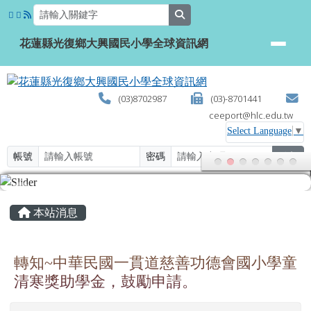
花蓮縣光復鄉大興國民小學全球資
跳至主內容區
search
花蓮縣光復鄉大興國民小學全球資訊網
(03)8702987
(03)-8701441
ceeport@hlc.edu.tw
Select Language
▼
帳號
密碼
登入
頁尾區域
主內容區域
本站消息
轉知~中華民國一貫道慈善功德會國小學童
清寒獎助學金，鼓勵申請。