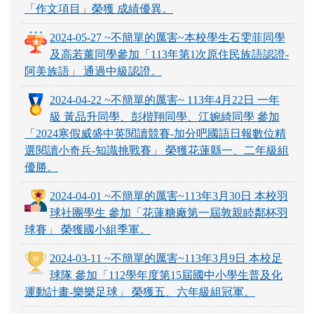
「作文項目」榮獲 成績優異。
2024-05-27 ~不簡單的厲害~本校學生石雯菲同學
及高若薰同學參加「113年第1次原住民族語認證-
阿美族語」 通過中級認證。
2024-04-22 ~不簡單的厲害~ 113年4月22日 一年
級 黃品升同學、彭楷翔同學、江婉綺同學 參加
「2024寒假威盛中英閱讀競賽-加分吧國語日報數位精
選閱讀小奇兵-知識挑戰賽」 榮獲花蓮縣一、二年級組
優勝。
2024-04-01 ~不簡單的厲害~113年3月30日 本校羽
球社團學生 參加「花蓮糖廠第一屆敦親睦鄰杯羽
球賽」 榮獲國小組季軍。
2024-03-11 ~不簡單的厲害~113年3月9日 本校足
球隊 參加「112學年度第15屆國中小學生普及化
運動計畫-樂樂足球」 榮獲五、六年級組冠軍。