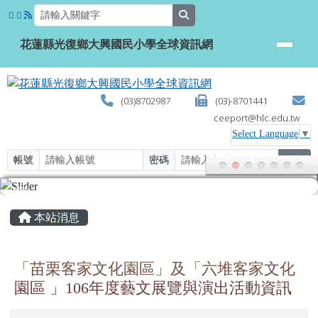
花蓮縣光復鄉大興國民小學全球資
跳至主內容區
search
花蓮縣光復鄉大興國民小學全球資訊網
(03)8702987
(03)-8701441
ceeport@hlc.edu.tw
Select Language
▼
帳號
密碼
登入
頁尾區域
主內容區域
本站消息
「苗栗客家文化園區」及「六堆客家文化
園區 」106年度藝文展覽與演出活動資訊