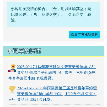
形容朋友交情的契合。（金，用以比喻其堅；蘭，
比喻其香。）與「莫逆之交」、「金石之交」義
近。
觀看完整成語資料
不簡單的厲害
2025-09-17 114年花蓮縣語文競賽榮獲佳績-六甲
黃奕勛 臺灣台語朗讀國小組 優等、六甲劉彥醇
字音字形國小組 表現優異。
2025-09-17 2025年雨揚盃第三屆足球嘉年華錦標
賽榮獲佳績-U8山羊組 冠軍；U10石虎組 亞軍；
三甲 黃品升 U8組 金靴獎。