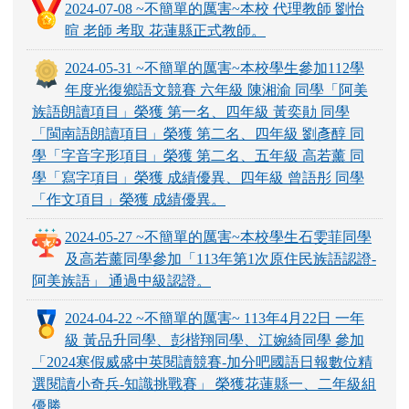
2024-07-08 ~不簡單的厲害~本校 代理教師 劉怡
暄 老師 考取 花蓮縣正式教師。
2024-05-31 ~不簡單的厲害~本校學生參加112學
年度光復鄉語文競賽 六年級 陳湘渝 同學「阿美
族語朗讀項目」榮獲 第一名、四年級 黃奕勛 同學
「閩南語朗讀項目」榮獲 第二名、四年級 劉彥醇 同
學「字音字形項目」榮獲 第二名、五年級 高若薰 同
學「寫字項目」榮獲 成績優異、四年級 曾語彤 同學
「作文項目」榮獲 成績優異。
2024-05-27 ~不簡單的厲害~本校學生石雯菲同學
及高若薰同學參加「113年第1次原住民族語認證-
阿美族語」 通過中級認證。
2024-04-22 ~不簡單的厲害~ 113年4月22日 一年
級 黃品升同學、彭楷翔同學、江婉綺同學 參加
「2024寒假威盛中英閱讀競賽-加分吧國語日報數位精
選閱讀小奇兵-知識挑戰賽」 榮獲花蓮縣一、二年級組
優勝。