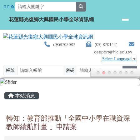
花蓮縣光復鄉大興國民小學全球資
跳至主內容區
search
花蓮縣光復鄉大興國民小學全球資訊網
(03)8702987
(03)-8701441
ceeport@hlc.edu.tw
Select Language
▼
帳號
密碼
登入
頁尾區域
主內容區域
本站消息
轉知：教育部推動「全國中小學在職資深
教師續航計畫 」申請案