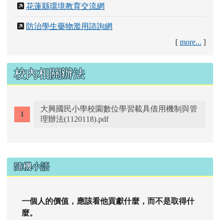
花蓮縣環境教育交流網
防治學生藥物濫用諮詢網
[
more...
]
校內相關辦法
大興國民小學校園數位學習載具借用機制與管
理辦法(1120118).pdf
右邊區域內容
隨機小語
一個人的價值，應該看他貢獻什麼，而不是取得什
麼。