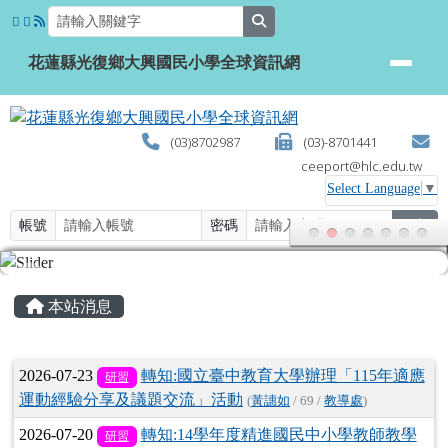
花蓮縣光復鄉大興國民小學全球資
跳至主內容區
search
花蓮縣光復鄉大興國民小學全球資訊網
(03)8702987
(03)-8701441
ceeport@hlc.edu.tw
Select Language
▼
帳號
密碼
登入
頁尾區域
主內容區域
本站消息
文章列表
2026-07-23
轉知:國立臺中教育大學辦理「115年適應
研習
運動經驗分享及議題交流」活動
(
黃譓如
/ 69 /
教導處
)
2026-07-20
轉知:14學年度精進國民中小學教師教學
研習