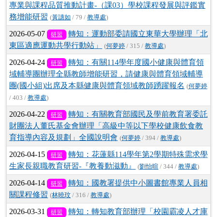
專業與課程品質推動計畫-（課03）學校課程發展與評鑑實
務增能研習
(
黃譓如
/ 79 /
教導處
)
2026-05-07
轉知：運動部委請國立東華大學辦理「北
研習
東區適應運動共學行動站」
(
何夢婷
/ 315 /
教導處
)
2026-04-24
轉知：有關114學年度國小健康與體育領
研習
域輔導團辦理全縣教師增能研習，請健康與體育領域輔導
團(國小組)出席及本縣健康與體育領域教師踴躍報名
(
何夢婷
/ 403 /
教導處
)
2026-04-22
轉知：有關教育部國民及學前教育署委託
研習
財團法人董氏基金會辦理「高級中等以下學校健康飲食教
育指導內容及規劃」全國說明會
(
何夢婷
/ 394 /
教導處
)
2026-04-15
轉知：花蓮縣114學年第2學期特殊需求學
研習
生家長親職教育研習-『教養動滋動』
(
劉怡暄
/ 344 /
教導處
)
2026-04-14
轉知：國教署提供中小圖書館專業人員相
研習
關課程修習
(
林曉玟
/ 316 /
教導處
)
2026-03-31
轉知：轉知教育部辦理「校園霸凌人才庫
研習