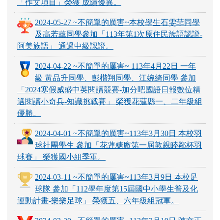
「作文項目」榮獲 成績優異。
2024-05-27 ~不簡單的厲害~本校學生石雯菲同學
及高若薰同學參加「113年第1次原住民族語認證-
阿美族語」 通過中級認證。
2024-04-22 ~不簡單的厲害~ 113年4月22日 一年
級 黃品升同學、彭楷翔同學、江婉綺同學 參加
「2024寒假威盛中英閱讀競賽-加分吧國語日報數位精
選閱讀小奇兵-知識挑戰賽」 榮獲花蓮縣一、二年級組
優勝。
2024-04-01 ~不簡單的厲害~113年3月30日 本校羽
球社團學生 參加「花蓮糖廠第一屆敦親睦鄰杯羽
球賽」 榮獲國小組季軍。
2024-03-11 ~不簡單的厲害~113年3月9日 本校足
球隊 參加「112學年度第15屆國中小學生普及化
運動計畫-樂樂足球」 榮獲五、六年級組冠軍。