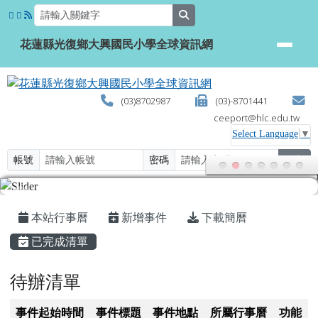
花蓮縣光復鄉大興國民小學全球資
跳至主內容區
search
花蓮縣光復鄉大興國民小學全球資訊網
(03)8702987
(03)-8701441
ceeport@hlc.edu.tw
Select Language
▼
帳號
密碼
登入
頁尾區域
主內容區域
本站行事曆
新增事件
下載簡曆
已完成清單
待辦清單
事件起始時間
事件標題
事件地點
所屬行事曆
功能