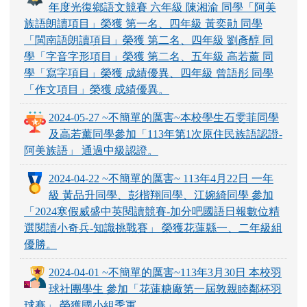
年度光復鄉語文競賽 六年級 陳湘渝 同學「阿美
族語朗讀項目」榮獲 第一名、四年級 黃奕勛 同學
「閩南語朗讀項目」榮獲 第二名、四年級 劉彥醇 同
學「字音字形項目」榮獲 第二名、五年級 高若薰 同
學「寫字項目」榮獲 成績優異、四年級 曾語彤 同學
「作文項目」榮獲 成績優異。
2024-05-27 ~不簡單的厲害~本校學生石雯菲同學
及高若薰同學參加「113年第1次原住民族語認證-
阿美族語」 通過中級認證。
2024-04-22 ~不簡單的厲害~ 113年4月22日 一年
級 黃品升同學、彭楷翔同學、江婉綺同學 參加
「2024寒假威盛中英閱讀競賽-加分吧國語日報數位精
選閱讀小奇兵-知識挑戰賽」 榮獲花蓮縣一、二年級組
優勝。
2024-04-01 ~不簡單的厲害~113年3月30日 本校羽
球社團學生 參加「花蓮糖廠第一屆敦親睦鄰杯羽
球賽」 榮獲國小組季軍。