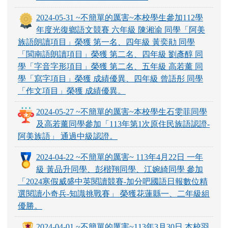
2024-05-31 ~不簡單的厲害~本校學生參加112學
年度光復鄉語文競賽 六年級 陳湘渝 同學「阿美
族語朗讀項目」榮獲 第一名、四年級 黃奕勛 同學
「閩南語朗讀項目」榮獲 第二名、四年級 劉彥醇 同
學「字音字形項目」榮獲 第二名、五年級 高若薰 同
學「寫字項目」榮獲 成績優異、四年級 曾語彤 同學
「作文項目」榮獲 成績優異。
2024-05-27 ~不簡單的厲害~本校學生石雯菲同學
及高若薰同學參加「113年第1次原住民族語認證-
阿美族語」 通過中級認證。
2024-04-22 ~不簡單的厲害~ 113年4月22日 一年
級 黃品升同學、彭楷翔同學、江婉綺同學 參加
「2024寒假威盛中英閱讀競賽-加分吧國語日報數位精
選閱讀小奇兵-知識挑戰賽」 榮獲花蓮縣一、二年級組
優勝。
2024-04-01 ~不簡單的厲害~113年3月30日 本校羽