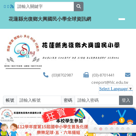
花蓮縣光復鄉大興國民小學全球資
跳至主內容區
search
花蓮縣光復鄉大興國民小學全球資訊網
(03)8702987
(03)-8701441
ceeport@hlc.edu.tw
Select Language
▼
帳號
密碼
登入