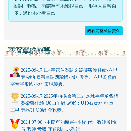
動詞，輕視；句謂輕率地鄙視自己，形容人自輕自
賤，過份地小看自己。
觀看完整成語資料
不簡單的厲害
2025-09-17 114年花蓮縣語文競賽榮獲佳績-六甲
黃奕勛 臺灣台語朗讀國小組 優等、六甲劉彥醇
字音字形國小組 表現優異。
2025-09-17 2025年雨揚盃第三屆足球嘉年華錦標
賽榮獲佳績-U8山羊組 冠軍；U10石虎組 亞軍；
三甲 黃品升 U8組 金靴獎。
2024-07-08 ~不簡單的厲害~本校 代理教師 劉怡
暄 老師 考取 花蓮縣正式教師。