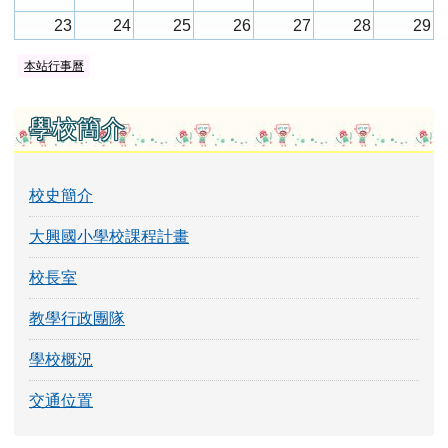
23
24
25
26
27
28
29
本站行事曆
30
31
1
2
3
4
5
左邊區域內容
學校簡介
校史簡介
大興國小學校課程計畫
校長室
教學行政團隊
學校概況
交通位置