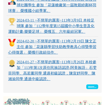
球社團學生 參加「花蓮糖廠第一屆敦親睦鄰杯羽
球賽」 榮獲國小組季軍。
2024-03-11 ~不簡單的厲害~113年3月9日 本校足
球隊 參加「112學年度第15屆國中小學生普及化
運動計畫-樂樂足球」 榮獲五、六年級組冠軍。
2024-02-20 ~不簡單的厲害~113年2月19日 陳文正
主任 參加「花蓮縣學習扶助教學教具心得暨學習
心得徵選」 榮獲行政組佳作。
2024-01-27 ~不簡單的厲害~113年1月26日 本校參
加「113年第1次原住民族語認證-阿美族語」石雯
菲同學、高若薰同學 通過初級認證，陳宣妤同學、陳
湘渝同學 通過中級認證。
more...
公務網站