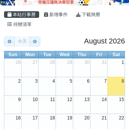
頁尾區域
主內容區域
本站行事曆
新增事件
下載簡曆
待辦清單
Calendar
August 2026
今天
Sun
Mon
Tue
Wed
Thu
Fri
Sat
26
27
28
29
30
31
1
2
3
4
5
6
7
8
9
10
11
12
13
14
15
16
17
18
19
20
21
22