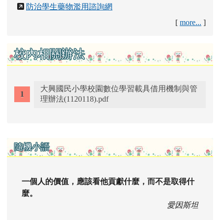
防治學生藥物濫用諮詢網
[
more...
]
校內相關辦法
大興國民小學校園數位學習載具借用機制與管
理辦法(1120118).pdf
右邊區域內容
隨機小語
一個人的價值，應該看他貢獻什麼，而不是取得什
麼。
愛因斯坦