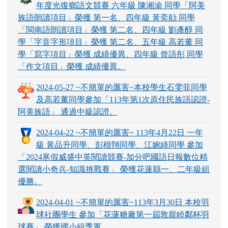
年度光復鄉語文競賽 六年級 陳湘渝 同學「阿美
族語朗讀項目」榮獲 第一名、四年級 黃奕勛 同學
「閩南語朗讀項目」榮獲 第二名、四年級 劉彥醇 同
學「字音字形項目」榮獲 第二名、五年級 高若薰 同
學「寫字項目」榮獲 成績優異、四年級 曾語彤 同學
「作文項目」榮獲 成績優異。
2024-05-27 ~不簡單的厲害~本校學生石雯菲同學
及高若薰同學參加「113年第1次原住民族語認證-
阿美族語」 通過中級認證。
2024-04-22 ~不簡單的厲害~ 113年4月22日 一年
級 黃品升同學、彭楷翔同學、江婉綺同學 參加
「2024寒假威盛中英閱讀競賽-加分吧國語日報數位精
選閱讀小奇兵-知識挑戰賽」 榮獲花蓮縣一、二年級組
優勝。
2024-04-01 ~不簡單的厲害~113年3月30日 本校羽
球社團學生 參加「花蓮糖廠第一屆敦親睦鄰杯羽
球賽」 榮獲國小組季軍。