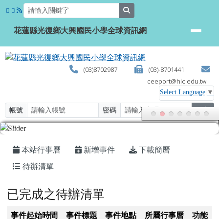
花蓮縣光復鄉大興國民小學全球資
跳至主內容區
search
花蓮縣光復鄉大興國民小學全球資訊網
(03)8702987
(03)-8701441
ceeport@hlc.edu.tw
Select Language
▼
帳號
密碼
登入
頁尾區域
主內容區域
本站行事曆
新增事件
下載簡曆
待辦清單
已完成之待辦清單
事件起始時間
事件標題
事件地點
所屬行事曆
功能