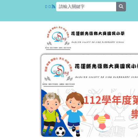
花蓮縣光復鄉大興國民小
跳至主內容區
search