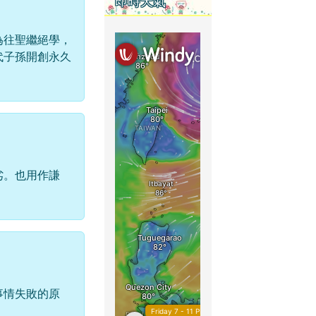
即時天氣
為往聖繼絕學，
代子孫開創永久
劣。也用作謙
事情失敗的原