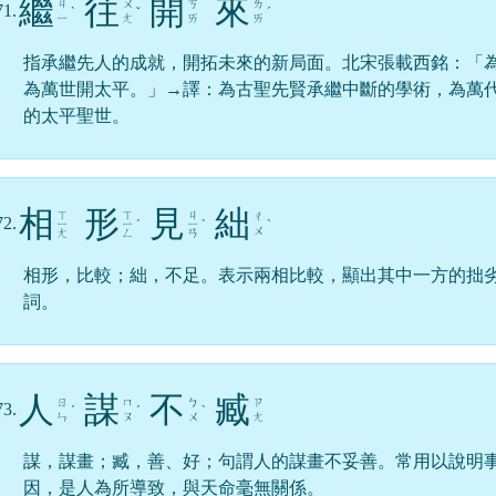
繼
往
開
來
ㄐ
ㄨ
ㄎ
ㄌ
71.
ˋ
ˇ
ˊ
ㄧ
ㄤ
ㄞ
ㄞ
指承繼先人的成就，開拓未來的新局面。北宋張載西銘：「
為萬世開太平。」→譯：為古聖先賢承繼中斷的學術，為萬
的太平聖世。
相
形
見
絀
ㄒ
ㄒ
ㄐ
ㄔ
72.
ㄧ
ㄧ
ˊ
ㄧ
ˋ
ˋ
ㄨ
ㄤ
ㄥ
ㄢ
相形，比較；絀，不足。表示兩相比較，顯出其中一方的拙
詞。
人
謀
不
臧
ㄖ
ㄇ
ㄅ
ㄗ
73.
ˊ
ˊ
ˋ
ㄣ
ㄡ
ㄨ
ㄤ
謀，謀畫；臧，善、好；句謂人的謀畫不妥善。常用以說明
因，是人為所導致，與天命毫無關係。