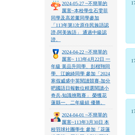
1
2024-05-27 ~不簡單的
厲害~本校學生石雯菲
同學及高若薰同學參加
「113年第1次原住民族語認
證-阿美族語」 通過中級認
證。
2024-04-22 ~不簡單的
厲害~ 113年4月22日 一
1
年級 黃品升同學、彭楷翔同
學、江婉綺同學 參加「2024
寒假威盛中英閱讀競賽-加分
吧國語日報數位精選閱讀小
奇兵-知識挑戰賽」 榮獲花
蓮縣一、二年級組 優勝。
1
2024-04-01 ~不簡單的
厲害~113年3月30日 本
校羽球社團學生 參加「花蓮