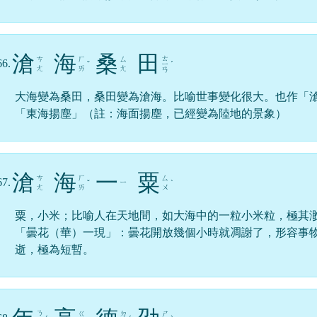
滄
海
桑
田
ㄊ
ㄘ
ㄏ
ㄙ
66.
ˇ
ㄧ
ˊ
ㄤ
ㄞ
ㄤ
ㄢ
大海變為桑田，桑田變為滄海。比喻世事變化很大。也作「
「東海揚塵」（註：海面揚塵，已經變為陸地的景象）
滄
海
一
粟
ㄘ
ㄏ
ㄙ
67.
ㄧ
ˇ
ˋ
ㄤ
ㄞ
ㄨ
粟，小米；比喻人在天地間，如大海中的一粒小米粒，極其
「曇花（華）一現」：曇花開放幾個小時就凋謝了，形容事
逝，極為短暫。
ㄋ
ㄍ
ㄉ
ㄕ