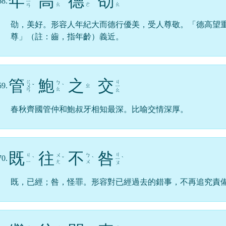
年
高
德
劭
68.
ㄧ
ˊ
ˊ
ˋ
ㄠ
ㄜ
ㄠ
ㄢ
劭，美好。形容人年紀大而德行優美，受人尊敬。「德高望
尊」（註：齒，指年齡）義近。
管
鮑
之
交
ㄍ
ㄐ
ㄅ
69.
ㄓ
ㄨ
ˇ
ˋ
ㄧ
ㄠ
ㄢ
ㄠ
春秋齊國管仲和鮑叔牙相知最深。比喻交情深厚。
既
往
不
咎
ㄐ
ㄐ
ㄨ
ㄅ
70.
ˋ
ˇ
ˋ
ㄧ
ˋ
ㄧ
ㄤ
ㄨ
ㄡ
既，已經；咎，怪罪。形容對已經過去的錯事，不再追究責