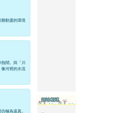
艱難動盪的環境
華熱鬧。與「川
：像河裡的水流
好站相連
模仿極為逼真。