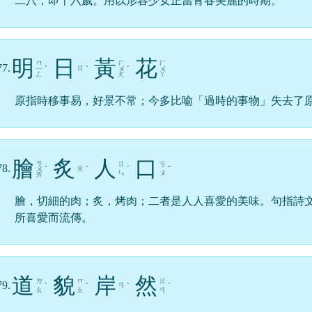
二八，即十六歲。用以形容少女正當青春美麗的時期。
明
日
黃
花
ㄇ
ㄏ
ㄏ
77.
ㄖ
ㄧ
ˊ
ˋ
ㄨ
ˊ
ㄨ
ㄥ
ㄤ
ㄚ
原指時移事易，好景不常；今多比喻「過時的事物」失去了
膾
炙
人
口
ㄎ
ㄖ
ㄎ
78.
ㄓ
ㄨ
ˋ
ˋ
ˊ
ˇ
ㄣ
ㄡ
ㄞ
膾，切細的肉；炙，烤肉；二者是人人喜愛的美味。句指詩
所喜愛而流傳。
道
貌
岸
然
ㄉ
ㄇ
ㄖ
79.
ㄢ
ˋ
ˋ
ˋ
ˊ
ㄠ
ㄠ
ㄢ