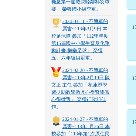
糖廠第一屆敦親睦鄰杯羽球
賽」 榮獲國小組季軍。
2024-03-11 ~不簡單的
1
厲害~113年3月9日 本
校足球隊 參加「112學年度
第15屆國中小學生普及化運
動計畫-樂樂足球」 榮獲
五、六年級組冠軍。
2024-02-20 ~不簡單的
厲害~113年2月19日 陳
1
文正 主任 參加「花蓮縣學
習扶助教學教具心得暨學習
心得徵選」 榮獲行政組佳
作。
2024-01-27 ~不簡單的
1
厲害~113年1月26日 本
校參加「113年第1次原住民