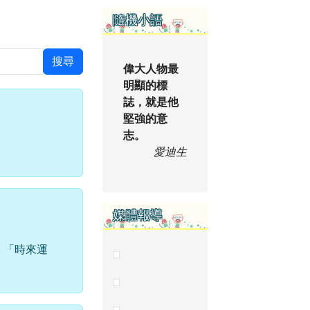
右邊區域內容
隨機小語
搜尋
偉大人物最
明顯的標
誌，就是他
堅強的意
志。
愛迪生
媒體報導
、「時來運