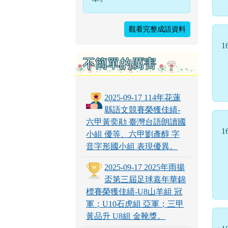
觀看完整成語資料
1
不簡單的厲害
2025-09-17 114年花蓮
縣語文競賽榮獲佳績-
六甲黃奕勛 臺灣台語朗讀國
1
小組 優等、六甲劉彥醇 字
音字形國小組 表現優異。
2025-09-17 2025年雨揚
盃第三屆足球嘉年華錦
標賽榮獲佳績-U8山羊組 冠
軍；U10石虎組 亞軍；三甲
黃品升 U8組 金靴獎。