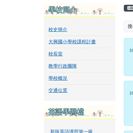
頁尾區域
左邊區域內容
學校簡介
搜
校史簡介
大興國小學校課程計畫
1
校長室
教學行政團隊
學校概況
交通位置
1
英語學習檔
新版英語護照第一級