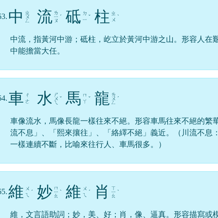
中
流
砥
柱
ㄓ
ㄌ
ㄉ
ㄓ
63.
ㄨ
ㄧ
ˊ
ˇ
ˋ
ㄧ
ㄨ
ㄥ
ㄡ
中流，指黃河中游；砥柱，屹立於黃河中游之山。形容人在
中能擔當大任。
車
水
馬
龍
ㄕ
ㄌ
ㄔ
ㄇ
64.
ㄨ
ˇ
ˇ
ㄨ
ˊ
ㄜ
ㄚ
ㄟ
ㄥ
車像流水，馬像長龍一樣往來不絕。形容車馬往來不絕的繁
流不息」、「熙來攘往」、「絡繹不絕」義近。（川流不息
一樣連續不斷，比喻來往行人、車馬很多。）
維
妙
維
肖
ㄇ
ㄒ
ㄨ
ㄨ
65.
ˊ
ㄧ
ˋ
ˊ
ㄧ
ˋ
ㄟ
ㄟ
ㄠ
ㄠ
維，文言語助詞；妙，美、好；肖，像、逼真。形容描寫或