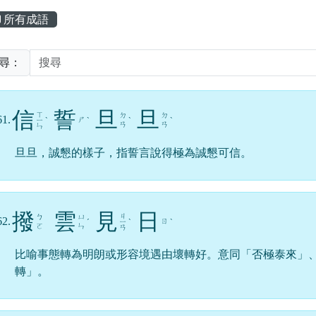
主內容區域
所有成語
尋：
信
誓
旦
旦
ㄒ
ㄉ
ㄉ
61.
ㄕ
ㄧ
ˋ
ˋ
ˋ
ˋ
ㄢ
ㄢ
ㄣ
旦旦，誠懇的樣子，指誓言說得極為誠懇可信。
撥
雲
見
日
ㄐ
ㄅ
ㄩ
62.
ㄖ
ˊ
ㄧ
ˋ
ˋ
ㄛ
ㄣ
ㄢ
比喻事態轉為明朗或形容境遇由壞轉好。意同「否極泰來」
轉」。