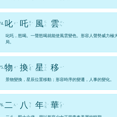
叱
吒
風
雲
ㄓ
ㄈ
ㄩ
74.
ㄔ
ˋ
ˋ
ˊ
ㄚ
ㄥ
ㄣ
叱吒，怒喝。一聲怒喝就能使風雲變色。形容人聲勢威力極
局。
物
換
星
移
ㄏ
ㄒ
75.
ㄨ
ㄧ
ˋ
ㄨ
ˋ
ㄧ
ˊ
ㄢ
ㄥ
景物變換，星辰位置移動；形容時序的變遷，人事的變化。
二
八
年
華
ㄋ
ㄏ
ㄅ
76.
ㄦ
ˋ
ㄧ
ˊ
ㄨ
ˊ
ㄚ
ㄢ
ㄚ