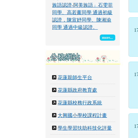
族語認證-阿美族語」石雯菲
同學、高若薰同學 通過初級
認證，陳宣妤同學、陳湘渝
同學 通過中級認證。
1
more...
公務網站
1
花蓮親師生平台
花蓮縣政府教育處
花蓮縣校務行政系統
大興國小學校課程計畫
1
學生學習扶助科技化評量