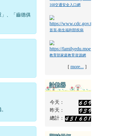
168交通安全入口網
重」、「齒德俱
首頁-衛生福利部疾病
管制署
教育部家庭教育資源網
[
more...
]
計數器
今天：
備。
昨天：
總計：