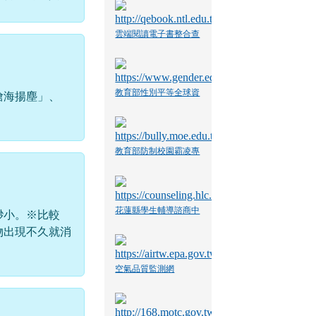
雲端閱讀電子書整合查
詢系統
教育部性別平等全球資
滄海揚塵」、
訊網
教育部防制校園霸凌專
區
花蓮縣學生輔導諮商中
渺小。※比較
心
物出現不久就消
空氣品質監測網