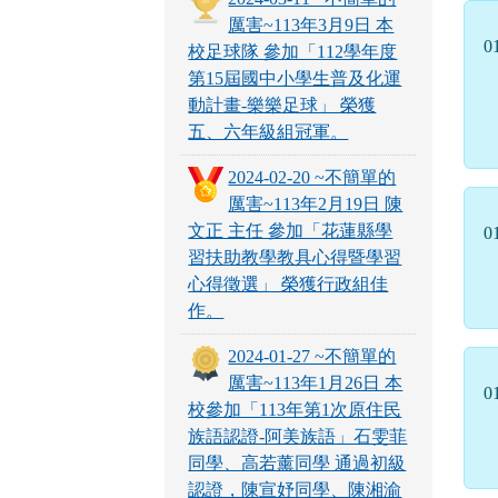
厲害~113年3月9日 本
0
校足球隊 參加「112學年度
第15屆國中小學生普及化運
動計畫-樂樂足球」 榮獲
五、六年級組冠軍。
2024-02-20 ~不簡單的
厲害~113年2月19日 陳
文正 主任 參加「花蓮縣學
0
習扶助教學教具心得暨學習
心得徵選」 榮獲行政組佳
作。
2024-01-27 ~不簡單的
厲害~113年1月26日 本
0
校參加「113年第1次原住民
族語認證-阿美族語」石雯菲
同學、高若薰同學 通過初級
認證，陳宣妤同學、陳湘渝