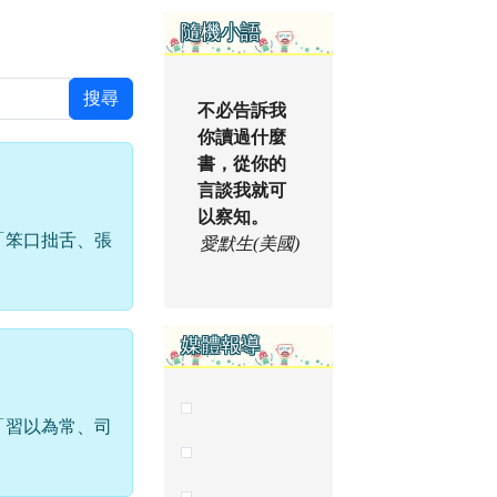
右邊區域內容
隨機小語
搜尋
不必告訴我
你讀過什麼
書，從你的
言談我就可
以察知。
「笨口拙舌、張
愛默生(美國)
媒體報導
「習以為常、司