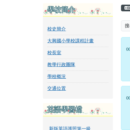
頁尾區域
左邊區域內容
學校簡介
搜
校史簡介
大興國小學校課程計畫
0
校長室
教學行政團隊
學校概況
交通位置
0
英語學習檔
新版英語護照第一級