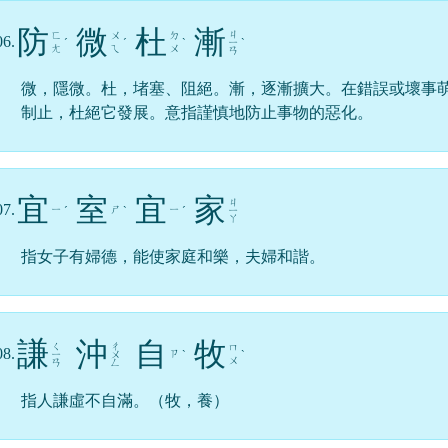
防
微
杜
漸
ㄐ
ㄈ
ㄨ
ㄉ
06.
ˊ
ˊ
ˋ
ㄧ
ˋ
ㄤ
ㄟ
ㄨ
ㄢ
微，隱微。杜，堵塞、阻絕。漸，逐漸擴大。在錯誤或壞事
制止，杜絕它發展。意指謹慎地防止事物的惡化。
宜
室
宜
家
ㄐ
07.
ㄧ
ㄕ
ㄧ
ˊ
ˋ
ˊ
ㄧ
ㄚ
指女子有婦德，能使家庭和樂，夫婦和諧。
謙
沖
自
牧
ㄑ
ㄔ
ㄇ
08.
ㄗ
ㄧ
ㄨ
ˋ
ˋ
ㄨ
ㄢ
ㄥ
指人謙虛不自滿。（牧，養）