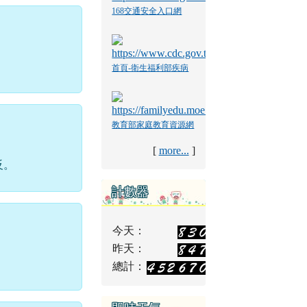
168交通安全入口網
首頁-衛生福利部疾病
管制署
教育部家庭教育資源網
[
more...
]
反。
計數器
今天：
昨天：
總計：