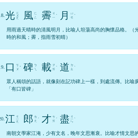
光
風
霽
月
ㄍ
ㄈ
ㄐ
ㄩ
18.
ㄨ
ˋ
ˋ
ㄥ
ㄧ
ㄝ
ㄤ
用雨過天晴時的清風明月，比喻人坦蕩高尚的胸懷品格。（
時的和風；霽，指雨雪初晴）
口
碑
載
道
ㄎ
ㄅ
ㄗ
ㄉ
19.
ˇ
ˋ
ˋ
ㄡ
ㄟ
ㄞ
ㄠ
眾人稱頌的話語，就像刻在記功碑上一樣，到處流傳。比喻
「有口皆碑」
江
郎
才
盡
ㄐ
ㄐ
ㄌ
ㄘ
20.
ㄧ
ˊ
ˊ
ㄧ
ˋ
ㄤ
ㄞ
ㄤ
ㄣ
南朝文學家江淹，少有文名，晚年文思漸衰。比喻才情文思