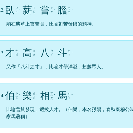
臥
薪
嘗
膽
ㄒ
ㄨ
ㄔ
ㄉ
12.
ˋ
ㄧ
ˊ
ˇ
ㄛ
ㄤ
ㄢ
ㄣ
躺在柴草上嘗苦膽，比喻刻苦發憤的精神。
才
高
八
斗
ㄘ
ㄍ
ㄅ
ㄉ
13.
ˊ
ˇ
ㄞ
ㄠ
ㄚ
ㄡ
又作「八斗之才」，比喻才學洋溢，超越眾人。
伯
樂
相
馬
ㄒ
ㄅ
ㄌ
ㄇ
14.
ˊ
ˋ
ㄧ
ˋ
ˇ
ㄛ
ㄜ
ㄚ
ㄤ
比喻善於發現、選拔人才。（伯樂，本名孫陽，春秋秦穆公
察馬著稱）