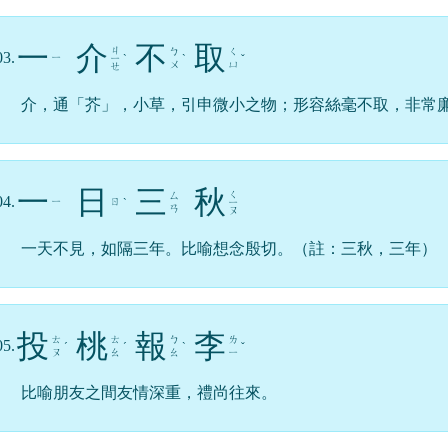
一
介
不
取
ㄐ
ㄅ
ㄑ
03.
ㄧ
ㄧ
ˋ
ˋ
ˇ
ㄨ
ㄩ
ㄝ
介，通「芥」，小草，引申微小之物；形容絲毫不取，非常
一
日
三
秋
ㄑ
ㄙ
04.
ㄧ
ㄖ
ˋ
ㄧ
ㄢ
ㄡ
一天不見，如隔三年。比喻想念殷切。（註：三秋，三年）
投
桃
報
李
ㄊ
ㄊ
ㄅ
ㄌ
05.
ˊ
ˊ
ˋ
ˇ
ㄡ
ㄠ
ㄠ
ㄧ
比喻朋友之間友情深重，禮尚往來。