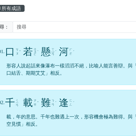
主內容區域
所有成語
尋：
口
若
懸
河
ㄖ
ㄒ
ㄎ
ㄏ
01.
ˇ
ㄨ
ˋ
ㄩ
ˊ
ˊ
ㄡ
ㄜ
ㄛ
ㄢ
形容人說起話來像瀑布一樣滔滔不絕，比喻人能言善辯。與
口結舌、期期艾艾」相反。
千
載
難
逢
ㄑ
ㄗ
ㄋ
ㄈ
02.
ㄧ
ˇ
ˊ
ˊ
ㄞ
ㄢ
ㄥ
ㄢ
載，年的意思。千年也難遇上一次，形容機會極為難得。與
空見慣」相反。