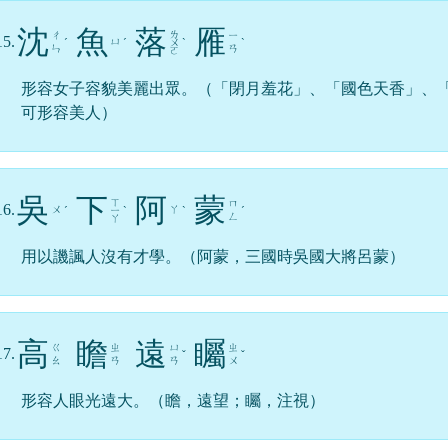
沈
魚
落
雁
ㄌ
ㄔ
ㄧ
15.
ㄩ
ˊ
ˊ
ㄨ
ˋ
ˋ
ㄣ
ㄢ
ㄛ
形容女子容貌美麗出眾。（「閉月羞花」、「國色天香」、
可形容美人）
吳
下
阿
蒙
ㄒ
ㄇ
16.
ㄨ
ㄚ
ˊ
ㄧ
ˋ
ˋ
ˊ
ㄥ
ㄚ
用以譏諷人沒有才學。（阿蒙，三國時吳國大將呂蒙）
高
瞻
遠
矚
ㄍ
ㄓ
ㄩ
ㄓ
17.
ˇ
ˇ
ㄠ
ㄢ
ㄢ
ㄨ
形容人眼光遠大。（瞻，遠望；矚，注視）