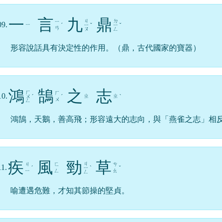
一
言
九
鼎
ㄐ
ㄉ
ㄧ
09.
ㄧ
ˊ
ㄧ
ˇ
ㄧ
ˇ
ㄢ
ㄡ
ㄥ
形容說話具有決定性的作用。（鼎，古代國家的寶器）
鴻
鵠
之
志
ㄏ
ㄏ
10.
ㄓ
ㄓ
ㄨ
ˊ
ˊ
ˋ
ㄨ
ㄥ
鴻鵠，天鵝，善高飛；形容遠大的志向，與「燕雀之志」相
疾
風
勁
草
ㄐ
ㄐ
ㄈ
ㄘ
11.
ˊ
ㄧ
ˋ
ˇ
ㄧ
ㄥ
ㄠ
ㄥ
喻遭遇危難，才知其節操的堅貞。