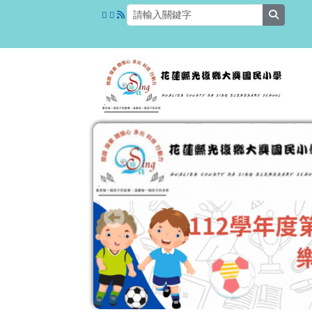
花蓮縣光復鄉大興國民小
跳至主內容區
search