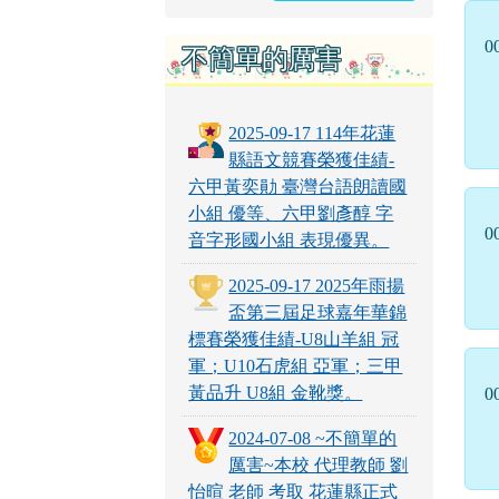
0
不簡單的厲害
2025-09-17 114年花蓮
縣語文競賽榮獲佳績-
六甲黃奕勛 臺灣台語朗讀國
小組 優等、六甲劉彥醇 字
0
音字形國小組 表現優異。
2025-09-17 2025年雨揚
盃第三屆足球嘉年華錦
標賽榮獲佳績-U8山羊組 冠
軍；U10石虎組 亞軍；三甲
黃品升 U8組 金靴獎。
0
2024-07-08 ~不簡單的
厲害~本校 代理教師 劉
怡暄 老師 考取 花蓮縣正式