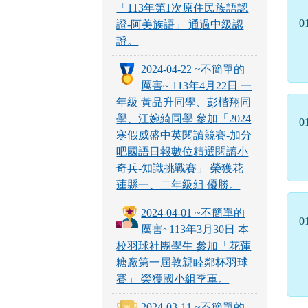
「113年第1次原住民族語認
0
證-阿美族語」 通過中級認
證。
2024-04-22 ~不簡單的
厲害~ 113年4月22日 一
年級 黃品升同學、彭楷翔同
學、江婉綺同學 參加「2024
0
寒假威盛中英閱讀競賽-加分
吧國語日報數位精選閱讀小
奇兵-知識挑戰賽」 榮獲花
蓮縣一、二年級組 優勝。
2024-04-01 ~不簡單的
0
厲害~113年3月30日 本
校羽球社團學生 參加「花蓮
糖廠第一屆敦親睦鄰杯羽球
賽」 榮獲國小組季軍。
2024-03-11 ~不簡單的