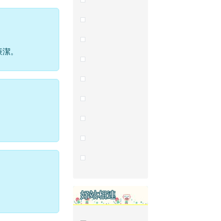
廉潔。
好站相連