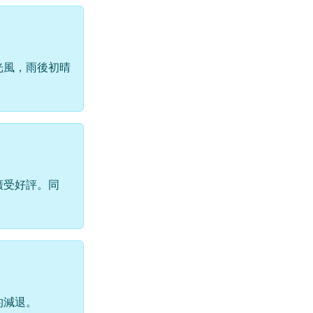
光風，雨後初晴
廣受好評。同
的減退。