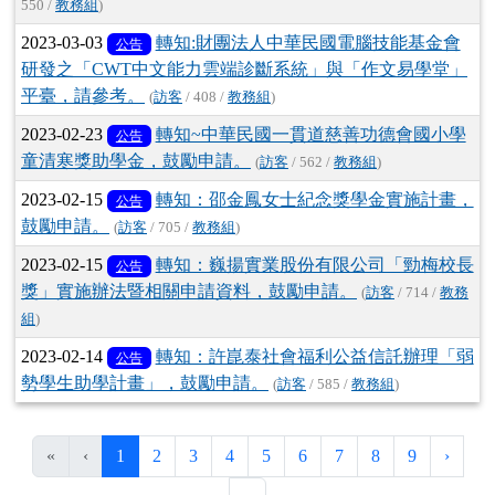
550 /
教務組
)
2023-03-03
轉知:財團法人中華民國電腦技能基金會
公告
研發之「CWT中文能力雲端診斷系統」與「作文易學堂」
平臺，請參考。
(
訪客
/ 408 /
教務組
)
2023-02-23
轉知~中華民國一貫道慈善功德會國小學
公告
童清寒獎助學金，鼓勵申請。
(
訪客
/ 562 /
教務組
)
2023-02-15
轉知：邵金鳳女士紀念獎學金實施計畫，
公告
鼓勵申請。
(
訪客
/ 705 /
教務組
)
2023-02-15
轉知：巍揚實業股份有限公司「勁梅校長
公告
獎」實施辦法暨相關申請資料，鼓勵申請。
(
訪客
/ 714 /
教務
組
)
2023-02-14
轉知：許崑泰社會福利公益信託辦理「弱
公告
勢學生助學計畫」，鼓勵申請。
(
訪客
/ 585 /
教務組
)
(目前頁次)
下一
«
‹
1
2
3
4
5
6
7
8
9
›