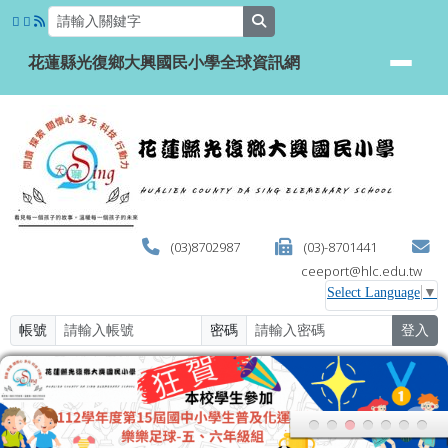
花蓮縣光復鄉大興國民小學全球資
跳至主內容區
search
花蓮縣光復鄉大興國民小學全球資訊網
(03)8702987
(03)-8701441
ceeport@hlc.edu.tw
Select Language
▼
帳號
密碼
登入