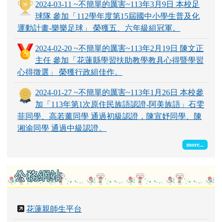
2024-03-11 ~不簡單的厲害~113年3月9日 本校足
球隊 參加「112學年度第15屆國中小學生普及化
運動計畫-樂樂足球」 榮獲五、六年級組冠軍。
2024-02-20 ~不簡單的厲害~113年2月19日 陳文正
主任 參加「花蓮縣學習扶助教學教具心得暨學習
心得徵選」 榮獲行政組佳作。
2024-01-27 ~不簡單的厲害~113年1月26日 本校參
加「113年第1次原住民族語認證-阿美族語」石雯
菲同學、高若薰同學 通過初級認證，陳宣妤同學、陳
湘渝同學 通過中級認證。
more...
公務網站
花蓮親師生平台