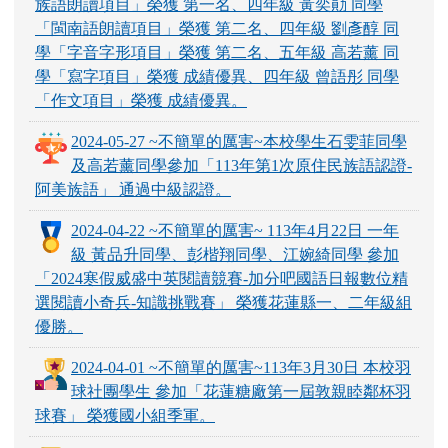
族語朗讀項目」榮獲 第一名、四年級 黃奕勛 同學
「閩南語朗讀項目」榮獲 第二名、四年級 劉彥醇 同
學「字音字形項目」榮獲 第二名、五年級 高若薰 同
學「寫字項目」榮獲 成績優異、四年級 曾語彤 同學
「作文項目」榮獲 成績優異。
2024-05-27 ~不簡單的厲害~本校學生石雯菲同學
及高若薰同學參加「113年第1次原住民族語認證-
阿美族語」 通過中級認證。
2024-04-22 ~不簡單的厲害~ 113年4月22日 一年
級 黃品升同學、彭楷翔同學、江婉綺同學 參加
「2024寒假威盛中英閱讀競賽-加分吧國語日報數位精
選閱讀小奇兵-知識挑戰賽」 榮獲花蓮縣一、二年級組
優勝。
2024-04-01 ~不簡單的厲害~113年3月30日 本校羽
球社團學生 參加「花蓮糖廠第一屆敦親睦鄰杯羽
球賽」 榮獲國小組季軍。