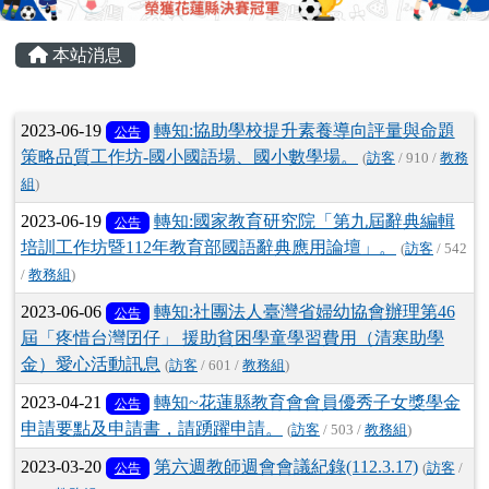
頁尾區域
主內容區域
本站消息
文章列表
2023-06-19
轉知:協助學校提升素養導向評量與命題
公告
策略品質工作坊-國小國語場、國小數學場。
(
訪客
/ 910 /
教務
組
)
2023-06-19
轉知:國家教育研究院「第九屆辭典編輯
公告
培訓工作坊暨112年教育部國語辭典應用論壇」。
(
訪客
/ 542
/
教務組
)
2023-06-06
轉知:社團法人臺灣省婦幼協會辦理第46
公告
屆「疼惜台灣囝仔」 援助貧困學童學習費用（清寒助學
金）愛心活動訊息
(
訪客
/ 601 /
教務組
)
2023-04-21
轉知~花蓮縣教育會會員優秀子女獎學金
公告
申請要點及申請書，請踴躍申請。
(
訪客
/ 503 /
教務組
)
2023-03-20
第六週教師週會會議紀錄(112.3.17)
公告
(
訪客
/